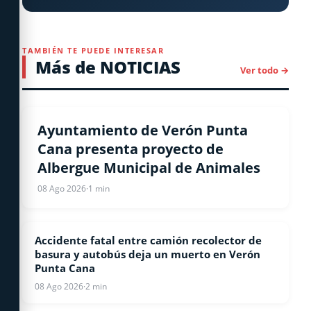
TAMBIÉN TE PUEDE INTERESAR
Más de NOTICIAS
Ver todo →
LOCALES
Ayuntamiento de Verón Punta
Cana presenta proyecto de
Albergue Municipal de Animales
08 Ago 2026
·
1 min
Accidente fatal entre camión recolector de
LOCALES
basura y autobús deja un muerto en Verón
Punta Cana
08 Ago 2026
·
2 min