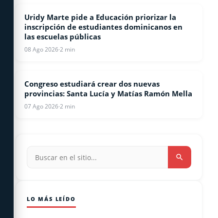
Uridy Marte pide a Educación priorizar la
LOCALES
inscripción de estudiantes dominicanos en
las escuelas públicas
08 Ago 2026
·
2 min
Congreso estudiará crear dos nuevas
NACIONALES
provincias: Santa Lucía y Matías Ramón Mella
07 Ago 2026
·
2 min
LO MÁS LEÍDO