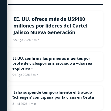
ESTADOS UNIDOS
EE. UU. ofrece más de US$100
millones por líderes del Cártel
Jalisco Nueva Generación
05 Ago 2026
·
2 min
EE.UU. confirma las primeras muertes por
ESTADOS UNIDOS
brote de ciclosporiasis asociado a «diarrea
explosiva»
04 Ago 2026
·
2 min
Italia suspende temporalmente el tratado
INTERNACIONALES
‘Schengen’ con España por la crisis en Ceuta
31 Jul 2026
·
1 min