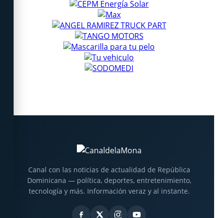
Canal con las noticias de actualidad de República
Dominicana — política, deportes, entretenimiento,
tecnología y más. Información veraz y al instante.