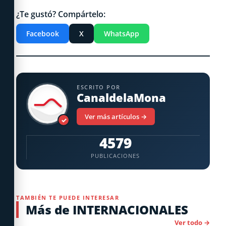
¿Te gustó? Compártelo:
Facebook
X
WhatsApp
ESCRITO POR
CanaldelaMona
Ver más artículos →
✓
4579
PUBLICACIONES
TAMBIÉN TE PUEDE INTERESAR
Más de INTERNACIONALES
Ver todo →