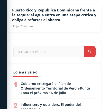
Puerto Rico y República Dominicana frente a
INTERNACIONALES
la sequía: el agua entra en una etapa crítica y
obliga a reforzar el ahorro
30 Jul 2026
·
3 min
LO MÁS LEÍDO
1
Gobierno entregará el Plan de
Ordenamiento Territorial de Verón-Punta
Cana el próximo 16 de julio
2
Influencers y outsiders: El poder del