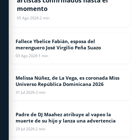
artistas confirmados hasta el
momento
05 Ago 2026
·
2 min
Fallece Ybelice Fabián, esposa del
ESPECTACULOS
merenguero José Virgilio Peña Suazo
03 Ago 2026
·
1 min
Melissa Núñez, de La Vega, es coronada Miss
ESPECTACULOS
Universo República Dominicana 2026
31 Jul 2026
·
2 min
Padre de DJ Maahez atribuye al vapeo la
ESPECTACULOS
muerte de su hijo y lanza una advertencia
29 Jul 2026
·
2 min