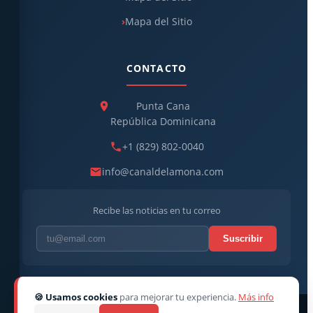
Mapa del Sitio
CONTACTO
Punta Cana
República Dominicana
+1 (829) 802-0040
info@canaldelamona.com
Recibe las noticias en tu correo
Suscribir
🍪 Usamos cookies
para mejorar tu experiencia.
Más info