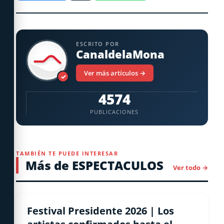
ESCRITO POR
CanaldelaMona
Ver más artículos →
✓
4574
PUBLICACIONES
TAMBIÉN TE PUEDE INTERESAR
Más de ESPECTACULOS
Ver todo →
ESPECTACULOS
Festival Presidente 2026 | Los