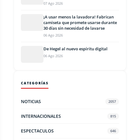
07 Ago 2026
¡A usar menos la lavadora! Fabrican
camiseta que promete usarse durante
30 días sin necesidad de lavarse
06 Ago 2026
De Hegel al nuevo espíritu digital
06 Ago 2026
CATEGORÍAS
NOTICIAS
2057
INTERNACIONALES
815
ESPECTACULOS
646