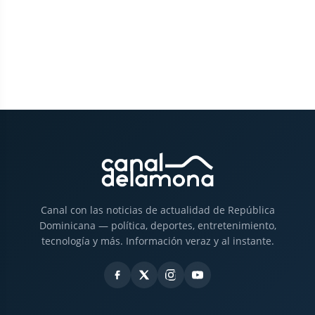
Canal con las noticias de actualidad de República
Dominicana — política, deportes, entretenimiento,
tecnología y más. Información veraz y al instante.