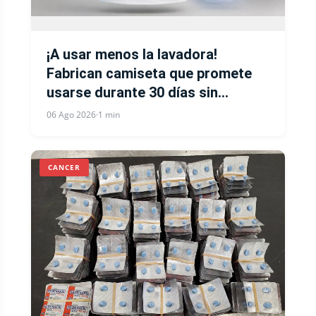
¡A usar menos la lavadora!
Fabrican camiseta que promete
usarse durante 30 días sin
necesidad de lavarse
06 Ago 2026
·
1 min
CANCER