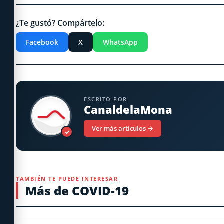
¿Te gustó? Compártelo:
Facebook
X
WhatsApp
ESCRITO POR
CanaldelaMona
Ver más artículos →
✓
TAMBIÉN TE PUEDE INTERESAR
Más de COVID-19