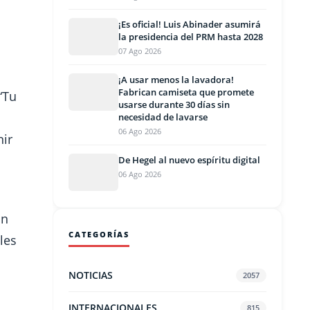
¡Es oficial! Luis Abinader asumirá
la presidencia del PRM hasta 2028
07 Ago 2026
¡A usar menos la lavadora!
Fabrican camiseta que promete
“Tu
usarse durante 30 días sin
necesidad de lavarse
06 Ago 2026
nir
De Hegel al nuevo espíritu digital
06 Ago 2026
un
CATEGORÍAS
les
NOTICIAS
2057
INTERNACIONALES
815