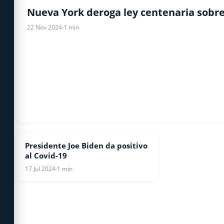
COVID-19
Nueva York deroga ley centenaria sobre
22 Nov 2024
·
1 min
Presidente Joe Biden da positivo
COVID-19
al Covid-19
17 Jul 2024
·
1 min