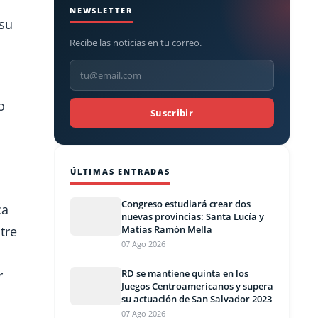
NEWSLETTER
 su
Recibe las noticias en tu correo.
o
Suscribir
ÚLTIMAS ENTRADAS
Congreso estudiará crear dos
ca
nuevas provincias: Santa Lucía y
tre
Matías Ramón Mella
07 Ago 2026
r
RD se mantiene quinta en los
Juegos Centroamericanos y supera
su actuación de San Salvador 2023
07 Ago 2026