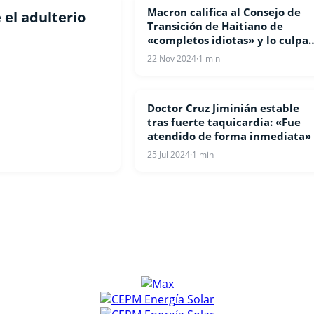
Macron califica al Consejo de
COVID-19
 el adulterio
Transición de Haitiano de
«completos idiotas» y lo culpa
de «destruir Haití»
22 Nov 2024
·
1 min
Doctor Cruz Jiminián estable
COVID-19
tras fuerte taquicardia: «Fue
atendido de forma inmediata»
25 Jul 2024
·
1 min