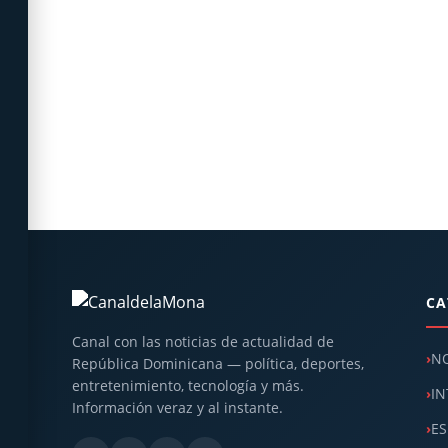
CA
Canal con las noticias de actualidad de
NO
República Dominicana — política, deportes,
entretenimiento, tecnología y más.
IN
Información veraz y al instante.
ES