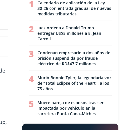
1
Calendario de aplicación de la Ley
30-26 con entrada gradual de nuevas
medidas tributarias
2
Juez ordena a Donald Trump
entregar US$5 millones a E. Jean
Carroll
3
Condenan empresario a dos años de
prisión suspendida por fraude
eléctrico de RD$47.7 millones
 de
4
Murió Bonnie Tyler, la legendaria voz
de “Total Eclipse of the Heart”, a los
75 años
5
Muere pareja de esposos tras ser
impactada por vehículo en la
carretera Punta Cana–Miches
up,