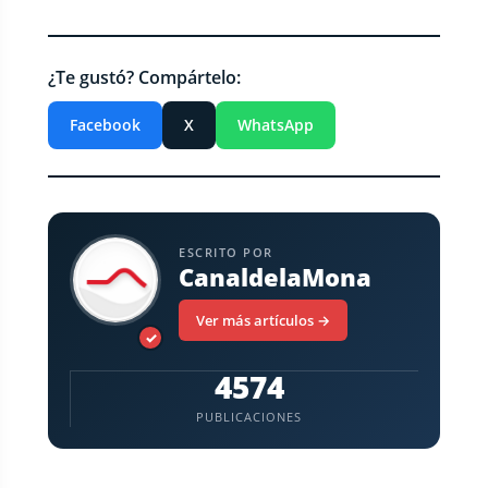
¿Te gustó? Compártelo:
Facebook
X
WhatsApp
ESCRITO POR
CanaldelaMona
Ver más artículos →
✓
4574
PUBLICACIONES