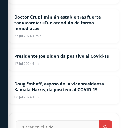
Doctor Cruz Jiminián estable tras fuerte
COVID-19
taquicardia: «Fue atendido de forma
inmediata»
25 Jul 2024
·
1 min
Presidente Joe Biden da positivo al Covid-19
COVID-19
17 Jul 2024
·
1 min
Doug Emhoff, esposo de la vicepresidenta
COVID-19
Kamala Harris, da positivo al COVID-19
08 Jul 2024
·
1 min