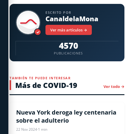
ESCRITO POR
CanaldelaMona
Ver más artículos →
✓
4570
PUBLICACIONES
TAMBIÉN TE PUEDE INTERESAR
Más de COVID-19
Ver todo →
COVID-19
Nueva York deroga ley centenaria
sobre el adulterio
22 Nov 2024
·
1 min