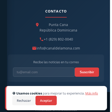
CONTACTO
Punta Cana
República Dominicana
+1 (829) 802-0040
info@canaldelamona.com
Recibe las noticias en tu correo
Suscribir
🍪 Usamos cookies
para mejorar tu experiencia.
Más info
© 2026
CanaldelaMona
. Todos los derechos reservados. ·
Rechazar
Aceptar
Director CEO: Robert Linarez
Privacidad
Términos
Cookies