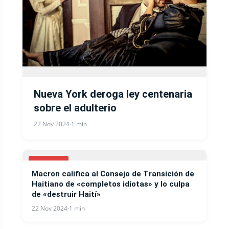
Nueva York deroga ley centenaria
sobre el adulterio
22 Nov 2024
·
1 min
COVID-19
Macron califica al Consejo de Transición de
Haitiano de «completos idiotas» y lo culpa
de «destruir Haití»
22 Nov 2024
·
1 min