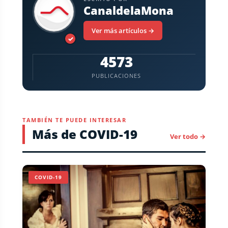
CanaldelaMona
Ver más artículos →
✓
4573
PUBLICACIONES
TAMBIÉN TE PUEDE INTERESAR
Más de COVID-19
Ver todo →
COVID-19