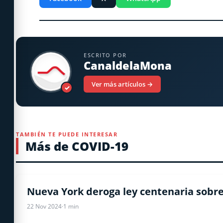
ESCRITO POR
CanaldelaMona
Ver más artículos →
✓
TAMBIÉN TE PUEDE INTERESAR
Más de COVID-19
COVID-19
Nueva York deroga ley centenaria sobre
22 Nov 2024
·
1 min