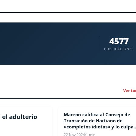
4577
PUBLICACIONES
Ver to
Macron califica al Consejo de
COVID-19
 el adulterio
Transición de Haitiano de
«completos idiotas» y lo culpa
de «destruir Haití»
22 Nov 2024
·
1 min