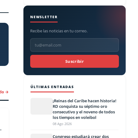
NEWSLETTER
Recibe las noticias en tu correo.
Suscribir
ÚLTIMAS ENTRADAS
do →
¡Reinas del Caribe hacen historia!
RD conquista su séptimo oro
consecutivo y el noveno de todos
los tiempos en voleibol
08 Ago 2026
Congreso estudiará crear dos