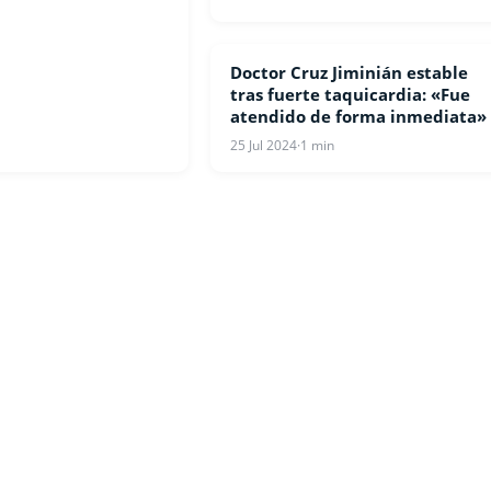
Doctor Cruz Jiminián estable
COVID-19
tras fuerte taquicardia: «Fue
atendido de forma inmediata»
25 Jul 2024
·
1 min