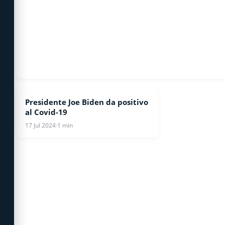
Presidente Joe Biden da positivo
COVID-19
al Covid-19
17 Jul 2024
·
1 min