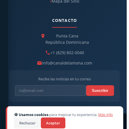
Mapa del Sitio
CONTACTO
Punta Cana
República Dominicana
+1 (829) 802-0040
info@canaldelamona.com
Recibe las noticias en tu correo
Suscribir
🍪 Usamos cookies
para mejorar tu experiencia.
Más info
© 2026
CanaldelaMona
. Todos los derechos reservados. ·
Rechazar
Aceptar
Director CEO: Robert Linarez