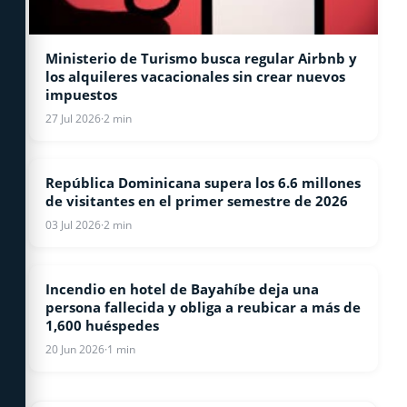
Ministerio de Turismo busca regular Airbnb y
los alquileres vacacionales sin crear nuevos
impuestos
27 Jul 2026
·
2 min
República Dominicana supera los 6.6 millones
TURISMO
de visitantes en el primer semestre de 2026
03 Jul 2026
·
2 min
Incendio en hotel de Bayahíbe deja una
BAYAHIBE
persona fallecida y obliga a reubicar a más de
1,600 huéspedes
20 Jun 2026
·
1 min