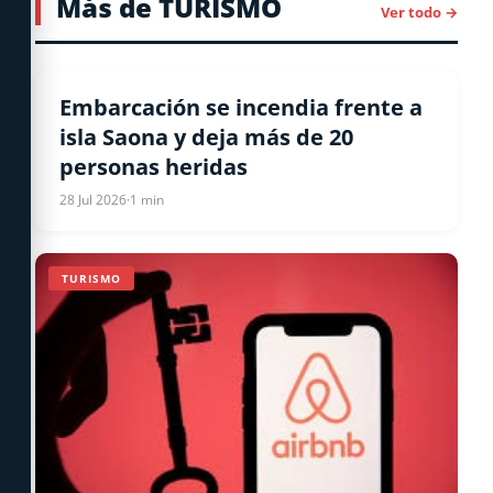
Más de TURISMO
Ver todo →
BAYAHIBE
Embarcación se incendia frente a
isla Saona y deja más de 20
personas heridas
28 Jul 2026
·
1 min
TURISMO