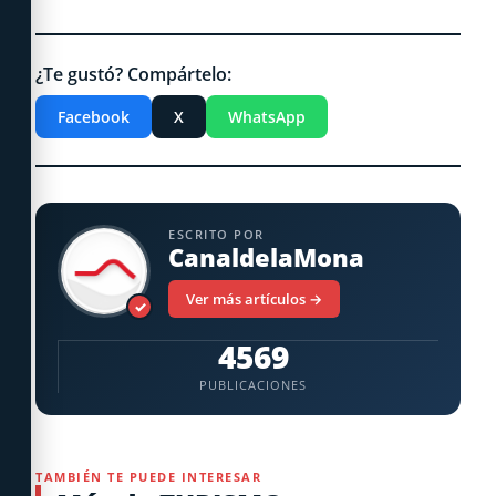
¿Te gustó? Compártelo:
Facebook
X
WhatsApp
ESCRITO POR
CanaldelaMona
Ver más artículos →
✓
4569
PUBLICACIONES
TAMBIÉN TE PUEDE INTERESAR