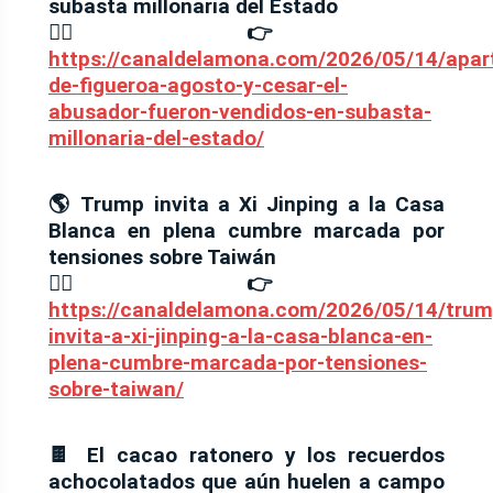
subasta millonaria del Estado
⛓️‍💥👉
https://canaldelamona.com/2026/05/14/apa
de-figueroa-agosto-y-cesar-el-
abusador-fueron-vendidos-en-subasta-
millonaria-del-estado/
🌎 Trump invita a Xi Jinping a la Casa
Blanca en plena cumbre marcada por
tensiones sobre Taiwán
⛓️‍💥👉
https://canaldelamona.com/2026/05/14/trum
invita-a-xi-jinping-a-la-casa-blanca-en-
plena-cumbre-marcada-por-tensiones-
sobre-taiwan/
🍫 El cacao ratonero y los recuerdos
achocolatados que aún huelen a campo