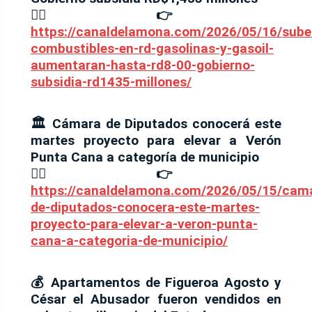
⛓️‍💥👉
https://canaldelamona.com/2026/05/16/sube
combustibles-en-rd-gasolinas-y-gasoil-
aumentaran-hasta-rd8-00-gobierno-
subsidia-rd1435-millones/
🏛️ Cámara de Diputados conocerá este
martes proyecto para elevar a Verón
Punta Cana a categoría de municipio
⛓️‍💥👉
https://canaldelamona.com/2026/05/15/cam
de-diputados-conocera-este-martes-
proyecto-para-elevar-a-veron-punta-
cana-a-categoria-de-municipio/
💰 Apartamentos de Figueroa Agosto y
César el Abusador fueron vendidos en