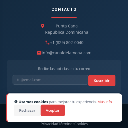
CONTACTO
Punta Cana
República Dominicana
+1 (829) 802-0040
info@canaldelamona.com
Recibe las noticias en tu correo
Suscribir
🍪 Usamos cookies
para mejorar tu experiencia.
Más info
Rechazar
Aceptar
© 2026
CanaldelaMona
. Todos los derechos reservados. · Director
CEO: Robert Linarez
Privacidad
Términos
Cookies