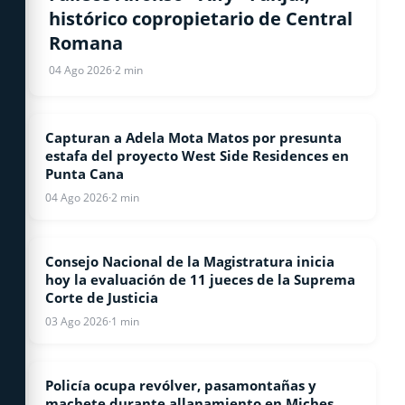
histórico copropietario de Central
Romana
04 Ago 2026
·
2 min
Capturan a Adela Mota Matos por presunta
NOTICIAS
estafa del proyecto West Side Residences en
Punta Cana
04 Ago 2026
·
2 min
Consejo Nacional de la Magistratura inicia
NACIONALES
hoy la evaluación de 11 jueces de la Suprema
Corte de Justicia
03 Ago 2026
·
1 min
Policía ocupa revólver, pasamontañas y
LOCALES
machete durante allanamiento en Miches