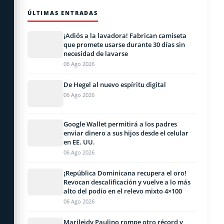
ÚLTIMAS ENTRADAS
¡Adiós a la lavadora! Fabrican camiseta
que promete usarse durante 30 días sin
necesidad de lavarse
06 Ago 2026
De Hegel al nuevo espíritu digital
06 Ago 2026
Google Wallet permitirá a los padres
enviar dinero a sus hijos desde el celular
en EE. UU.
06 Ago 2026
¡República Dominicana recupera el oro!
Revocan descalificación y vuelve a lo más
alto del podio en el relevo mixto 4×100
06 Ago 2026
Marileidy Paulino rompe otro récord y