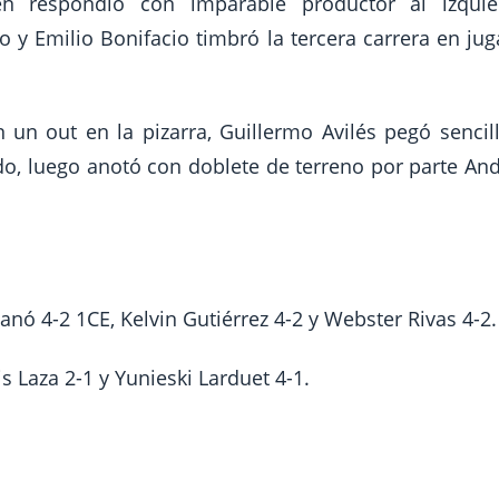
en respondió con imparable productor al izquie
y Emilio Bonifacio timbró la tercera carrera en ju
 un out en la pizarra, Guillermo Avilés pegó sencil
do, luego anotó con doblete de terreno por parte An
anó 4-2 1CE, Kelvin Gutiérrez 4-2 y Webster Rivas 4-2.
s Laza 2-1 y Yunieski Larduet 4-1.