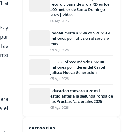
1 a
récord y baña de oro a RD en los
400 metros de Santo Domingo
2026 | Video
06 Ago 2026
ts y
Indotel multa a Viva con RD$13.4
 par
millones por fallas en el servicio
móvil
 las
05 Ago 2026
ento
EE. UU. ofrece más de US$100
millones por líderes del Cártel
Jalisco Nueva Generación
05 Ago 2026
Educacion convoca a 28 mil
estudiantes a la segunda ronda de
rera
las Pruebas Nacionales 2026
a el
05 Ago 2026
CATEGORÍAS