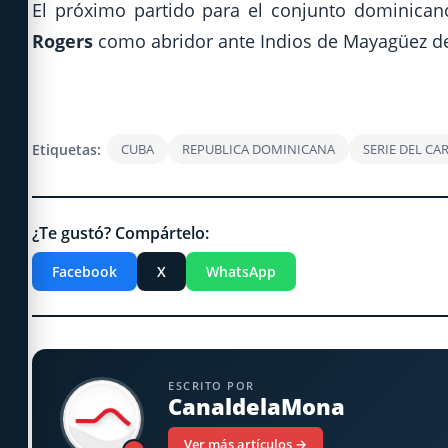
El próximo partido para el conjunto dominica
Rogers
como abridor ante Indios de Mayagüez de
Etiquetas:
CUBA
REPUBLICA DOMINICANA
SERIE DEL CA
¿Te gustó? Compártelo:
Facebook
X
WhatsApp
ESCRITO POR
CanaldelaMona
Ver más artículos →