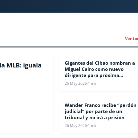
Ver to
Gigantes del Cibao nombran a
BEISBOL
la MLB: iguala
Miguel Cairo como nuevo
dirigente para próxima
temporada de LIDOM
26 May 2026
·
1 min
Wander Franco recibe “perdón
BEISBOL
judicial” por parte de un
tribunal y no irá a prisión
26 May 2026
·
1 min