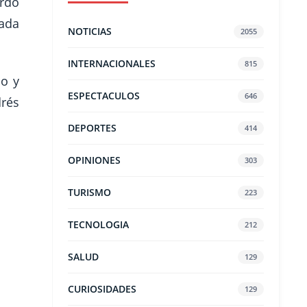
rdo
gada
NOTICIAS
2055
INTERNACIONALES
815
lo y
ESPECTACULOS
646
drés
DEPORTES
414
OPINIONES
303
TURISMO
223
TECNOLOGIA
212
SALUD
129
CURIOSIDADES
129