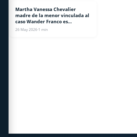
Martha Vanessa Chevalier
BEISBOL
madre de la menor vinculada al
caso Wander Franco es
condenada a 10 años de prisión
26 May 2026
·
1 min