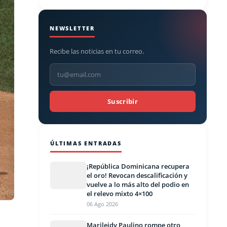
NEWSLETTER
Recibe las noticias en tu correo.
Suscribir
ÚLTIMAS ENTRADAS
¡República Dominicana recupera
el oro! Revocan descalificación y
vuelve a lo más alto del podio en
el relevo mixto 4×100
06 Ago 2026
Marileidy Paulino rompe otro