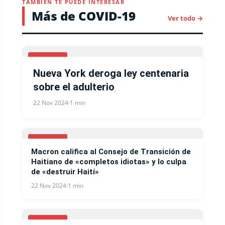
TAMBIÉN TE PUEDE INTERESAR
Más de COVID-19
Ver todo →
COVID-19
Nueva York deroga ley centenaria
sobre el adulterio
22 Nov 2024
·
1 min
COVID-19
Macron califica al Consejo de Transición de
Haitiano de «completos idiotas» y lo culpa
de «destruir Haití»
22 Nov 2024
·
1 min
COVID-19