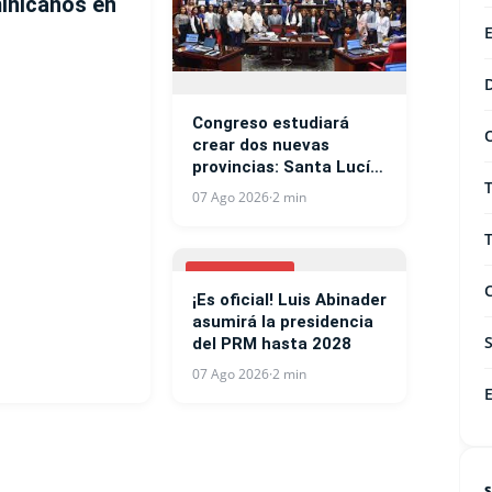
minicanos en
Congreso estudiará
crear dos nuevas
provincias: Santa Lucía
y Matías Ramón Mella
07 Ago 2026
·
2 min
NACIONALES
¡Es oficial! Luis Abinader
asumirá la presidencia
del PRM hasta 2028
07 Ago 2026
·
2 min