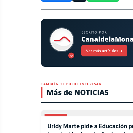
ESCRITO POR
CanaldelaMon
Ver más artículos →
✓
TAMBIÉN TE PUEDE INTERESAR
Más de NOTICIAS
LOCALES
Uridy Marte pide a Educación pr