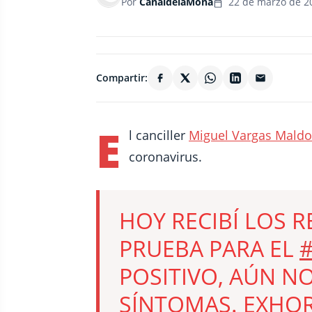
Por
CanaldelaMona
22 de marzo de 2
Compartir:
E
l canciller
Miguel Vargas Mald
coronavirus.
HOY RECIBÍ LOS 
PRUEBA PARA EL
POSITIVO, AÚN N
SÍNTOMAS. EXHOR