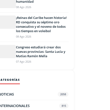
humanidad
08 Ago 2026
¡Reinas del Caribe hacen historia!
RD conquista su séptimo oro
consecutivo y el noveno de todos
los tiempos en voleibol
08 Ago 2026
Congreso estudiará crear dos
nuevas provincias: Santa Lucía y
Matías Ramón Mella
07 Ago 2026
CATEGORÍAS
NOTICIAS
2058
INTERNACIONALES
815