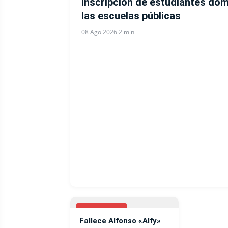
inscripción de estudiantes do
las escuelas públicas
08 Ago 2026
·
2 min
NACIONALES
Fallece Alfonso «Alfy»