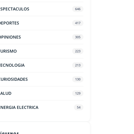
ESPECTACULOS
646
DEPORTES
417
OPINIONES
305
TURISMO
223
TECNOLOGIA
213
CURIOSIDADES
130
SALUD
129
ENERGIA ELECTRICA
54
SÍGUENOS