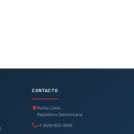
CONTACTO
Punta Cana
República Dominicana
+1 (829) 802-0040
d