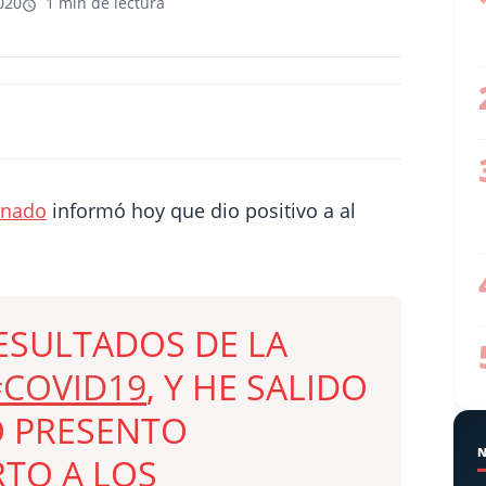
020
1 min de lectura
onado
informó hoy que dio positivo a al
RESULTADOS DE LA
#COVID19
, Y HE SALIDO
O PRESENTO
TO A LOS