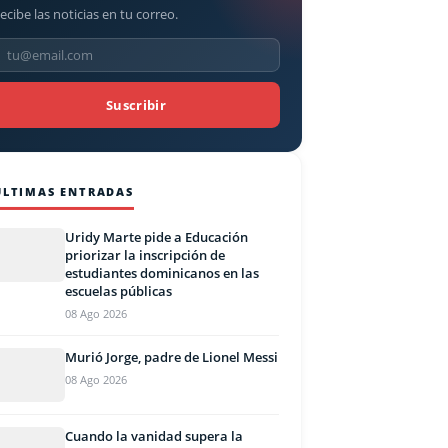
ecibe las noticias en tu correo.
Suscribir
ÚLTIMAS ENTRADAS
Uridy Marte pide a Educación
priorizar la inscripción de
estudiantes dominicanos en las
escuelas públicas
08 Ago 2026
Murió Jorge, padre de Lionel Messi
08 Ago 2026
Cuando la vanidad supera la