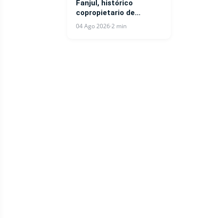
Fanjul, histórico
copropietario de
Central Romana
04 Ago 2026
·
2 min