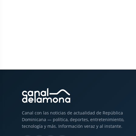
Canal con las noticias de actualidad de República
Dominicana — política, deportes, entretenimiento,
tecnología y más. Información veraz y al instante.