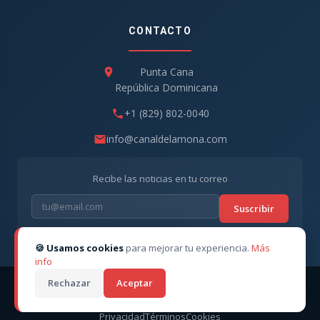
CONTACTO
Punta Cana
República Dominicana
+1 (829) 802-0040
info@canaldelamona.com
Recibe las noticias en tu correo
Suscribir
🍪 Usamos cookies
para mejorar tu experiencia.
Más
info
Rechazar
Aceptar
© 2026
CanaldelaMona
. Todos los derechos reservados. ·
Director CEO: Robert Linarez
Privacidad
Términos
Cookies