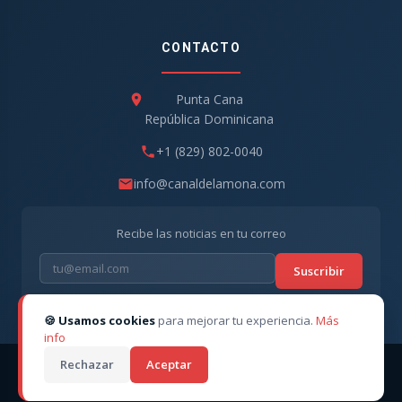
CONTACTO
Punta Cana
República Dominicana
+1 (829) 802-0040
info@canaldelamona.com
Recibe las noticias en tu correo
Suscribir
🍪 Usamos cookies
para mejorar tu experiencia.
Más
info
Rechazar
Aceptar
© 2026
CanaldelaMona
. Todos los derechos reservados. ·
Director CEO: Robert Linarez