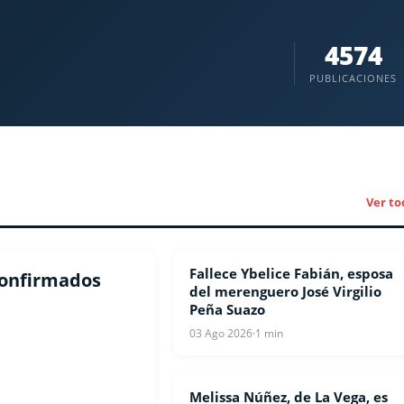
4574
PUBLICACIONES
Ver to
Fallece Ybelice Fabián, esposa
ESPECTACULOS
 confirmados
del merenguero José Virgilio
Peña Suazo
03 Ago 2026
·
1 min
Melissa Núñez, de La Vega, es
ESPECTACULOS