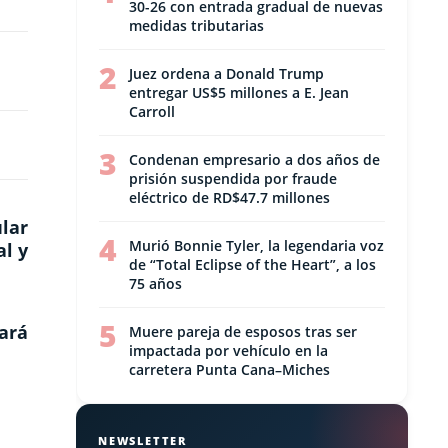
30-26 con entrada gradual de nuevas
medidas tributarias
2
Juez ordena a Donald Trump
entregar US$5 millones a E. Jean
Carroll
3
Condenan empresario a dos años de
prisión suspendida por fraude
eléctrico de RD$47.7 millones
lar
4
Murió Bonnie Tyler, la legendaria voz
al y
de “Total Eclipse of the Heart”, a los
75 años
5
ará
Muere pareja de esposos tras ser
impactada por vehículo en la
carretera Punta Cana–Miches
NEWSLETTER