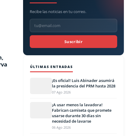
Recibe las noticias en tu correo.
Suscribir
n,
rva
ÚLTIMAS ENTRADAS
¡Es oficial! Luis Abinader asumirá
la presidencia del PRM hasta 2028
07 Ago 2026
¡A usar menos la lavadora!
Fabrican camiseta que promete
usarse durante 30 días sin
necesidad de lavarse
06 Ago 2026