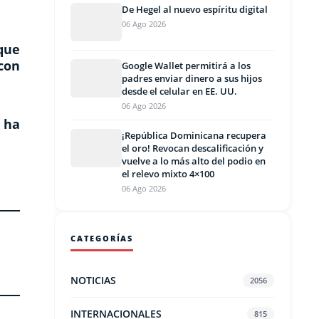
De Hegel al nuevo espíritu digital
06 Ago 2026
que
con
Google Wallet permitirá a los
padres enviar dinero a sus hijos
desde el celular en EE. UU.
06 Ago 2026
 ha
¡República Dominicana recupera
el oro! Revocan descalificación y
vuelve a lo más alto del podio en
el relevo mixto 4×100
06 Ago 2026
CATEGORÍAS
NOTICIAS
2056
INTERNACIONALES
815