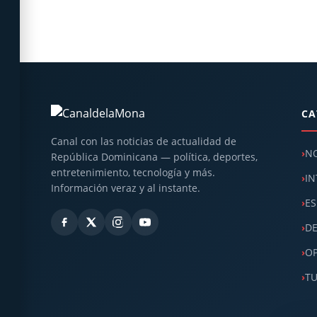
CA
Canal con las noticias de actualidad de
NO
República Dominicana — política, deportes,
entretenimiento, tecnología y más.
IN
Información veraz y al instante.
ES
D
OP
T