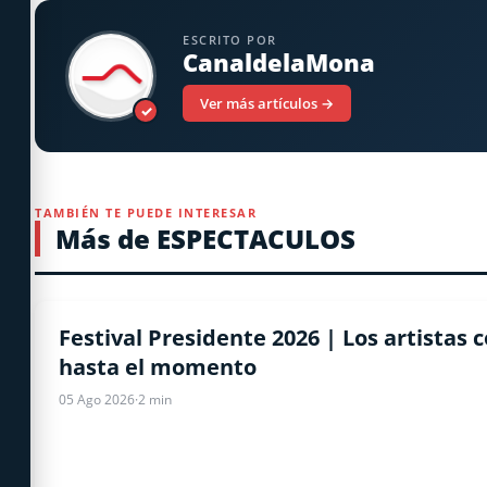
ESCRITO POR
CanaldelaMona
Ver más artículos →
✓
TAMBIÉN TE PUEDE INTERESAR
Más de ESPECTACULOS
ESPECTACULOS
Festival Presidente 2026 | Los artistas
hasta el momento
05 Ago 2026
·
2 min