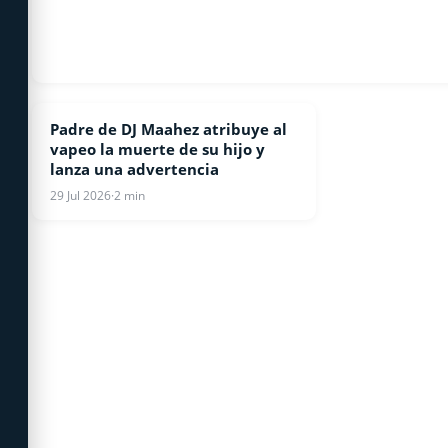
Padre de DJ Maahez atribuye al
ESPECTACULOS
vapeo la muerte de su hijo y
lanza una advertencia
29 Jul 2026
·
2 min