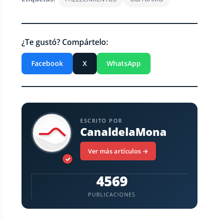
¿Te gustó? Compártelo:
Facebook
X
WhatsApp
ESCRITO POR
CanaldelaMona
Ver más artículos →
✓
4569
PUBLICACIONES