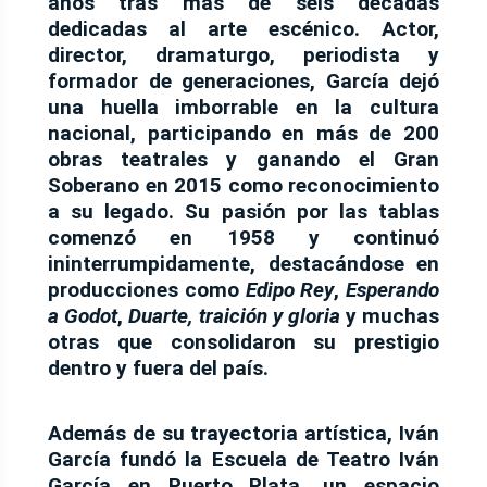
años tras más de seis décadas
dedicadas al arte escénico. Actor,
director, dramaturgo, periodista y
formador de generaciones, García dejó
una huella imborrable en la cultura
nacional, participando en más de 200
obras teatrales y ganando el Gran
Soberano en 2015 como reconocimiento
a su legado. Su pasión por las tablas
comenzó en 1958 y continuó
ininterrumpidamente, destacándose en
producciones como
Edipo Rey
,
Esperando
a Godot
,
Duarte, traición y gloria
y muchas
otras que consolidaron su prestigio
dentro y fuera del país.
Además de su trayectoria artística, Iván
García fundó la
Escuela de Teatro Iván
García
en Puerto Plata, un espacio