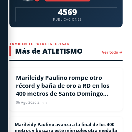
4569
PUBLICACIONES
TAMBIÉN TE PUEDE INTERESAR
Más de ATLETISMO
Ver todo →
ATLETISMO
Marileidy Paulino rompe otro
récord y baña de oro a RD en los
400 metros de Santo Domingo
2026 | Video
06 Ago 2026
·
2 min
Marileidy Paulino avanza a la final de los 400
ATLETISMO
metros y buscará este miércoles otra medalla