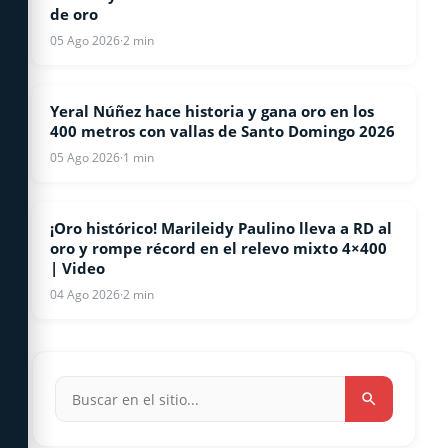
de oro
05 Ago 2026
·
2 min
Yeral Núñez hace historia y gana oro en los
ATLETISMO
400 metros con vallas de Santo Domingo 2026
05 Ago 2026
·
1 min
¡Oro histórico! Marileidy Paulino lleva a RD al
ATLETISMO
oro y rompe récord en el relevo mixto 4×400
| Video
04 Ago 2026
·
2 min