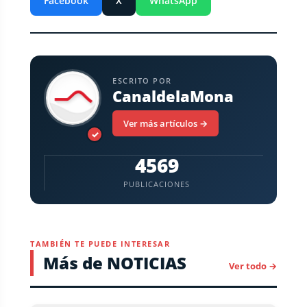
Facebook
X
WhatsApp
ESCRITO POR
CanaldelaMona
Ver más artículos →
✓
4569
PUBLICACIONES
TAMBIÉN TE PUEDE INTERESAR
Más de NOTICIAS
Ver todo →