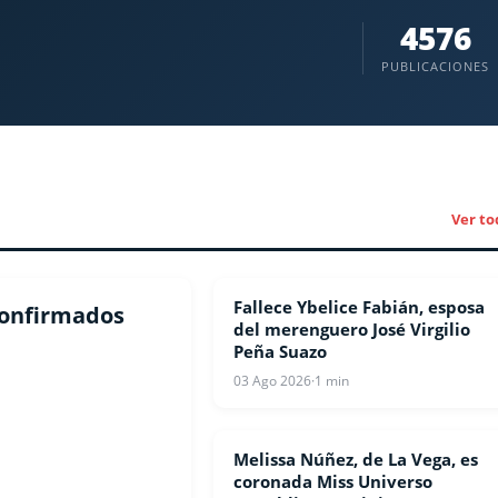
4576
PUBLICACIONES
Ver to
Fallece Ybelice Fabián, esposa
ESPECTACULOS
 confirmados
del merenguero José Virgilio
Peña Suazo
03 Ago 2026
·
1 min
Melissa Núñez, de La Vega, es
ESPECTACULOS
coronada Miss Universo