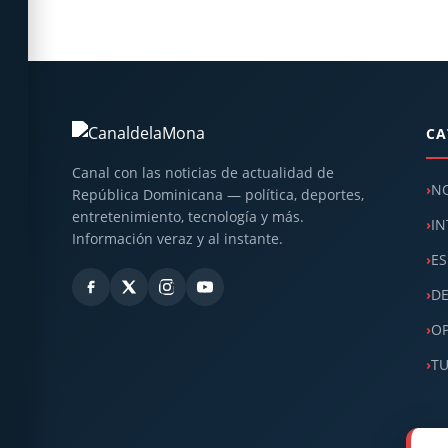
CA
Canal con las noticias de actualidad de
NO
República Dominicana — política, deportes,
entretenimiento, tecnología y más.
IN
Información veraz y al instante.
ES
D
OP
T