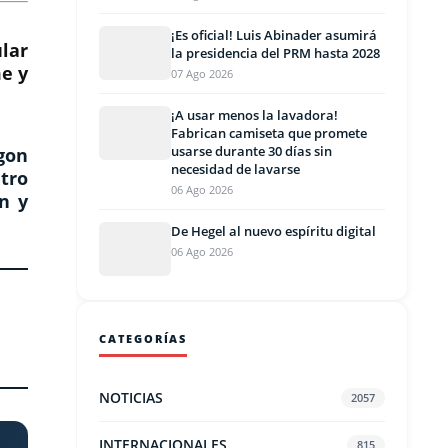
¡Es oficial! Luis Abinader asumirá
lar
la presidencia del PRM hasta 2028
me y
07 Ago 2026
¡A usar menos la lavadora!
Fabrican camiseta que promete
usarse durante 30 días sin
gon
necesidad de lavarse
tro
06 Ago 2026
n y
De Hegel al nuevo espíritu digital
06 Ago 2026
CATEGORÍAS
NOTICIAS
2057
INTERNACIONALES
815