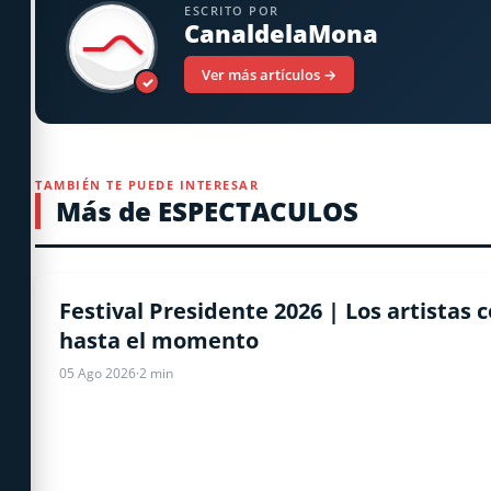
ESCRITO POR
CanaldelaMona
Ver más artículos →
✓
TAMBIÉN TE PUEDE INTERESAR
Más de ESPECTACULOS
ESPECTACULOS
Festival Presidente 2026 | Los artistas
hasta el momento
05 Ago 2026
·
2 min