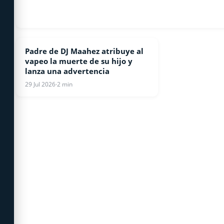
Padre de DJ Maahez atribuye al
ESPECTACULOS
vapeo la muerte de su hijo y
lanza una advertencia
29 Jul 2026
·
2 min