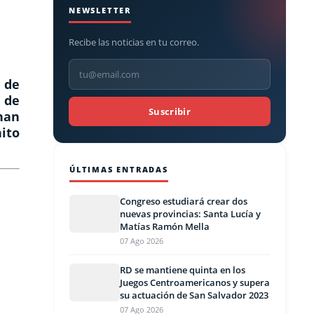
NEWSLETTER
Recibe las noticias en tu correo.
 de
 de
Suscribir
han
hito
ÚLTIMAS ENTRADAS
Congreso estudiará crear dos
nuevas provincias: Santa Lucía y
Matías Ramón Mella
07 Ago 2026
RD se mantiene quinta en los
Juegos Centroamericanos y supera
su actuación de San Salvador 2023
07 Ago 2026