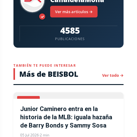
Ver más artículos →
✓
4585
PUBLICACIONES
TAMBIÉN TE PUEDE INTERESAR
Más de BEISBOL
Ver todo →
BEISBOL
Junior Caminero entra en la
historia de la MLB: iguala hazaña
de Barry Bonds y Sammy Sosa
05 Jul 2026
·
2 min