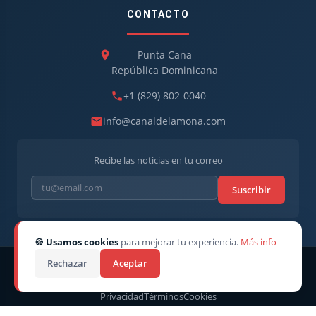
CONTACTO
Punta Cana
República Dominicana
+1 (829) 802-0040
info@canaldelamona.com
Recibe las noticias en tu correo
Suscribir
🍪 Usamos cookies
para mejorar tu experiencia.
Más info
Rechazar
Aceptar
© 2026
CanaldelaMona
. Todos los derechos reservados. · Director
CEO: Robert Linarez
Privacidad
Términos
Cookies