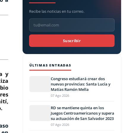
Recibe las noticias en tu correo.
Suscribir
ÚLTIMAS ENTRADAS
a y
Congreso estudiará crear dos
tiza
nuevas provincias: Santa Lucía y
bio
Matías Ramón Mella
ores
07 Ago 2026
tí,
.
RD se mantiene quinta en los
Juegos Centroamericanos y supera
su actuación de San Salvador 2023
aso
07 Ago 2026
, en