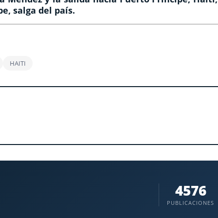
pe
, salga del país.
HAITI
4576
PUBLICACIONES