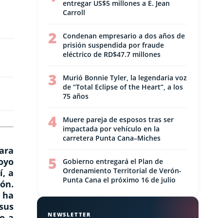
entregar US$5 millones a E. Jean
Carroll
2
Condenan empresario a dos años de
prisión suspendida por fraude
eléctrico de RD$47.7 millones
3
Murió Bonnie Tyler, la legendaria voz
de “Total Eclipse of the Heart”, a los
75 años
4
Muere pareja de esposos tras ser
impactada por vehículo en la
carretera Punta Cana–Miches
ara
5
oyo
Gobierno entregará el Plan de
Ordenamiento Territorial de Verón-
í, a
Punta Cana el próximo 16 de julio
ón.
 ha
 sus
NEWSLETTER
do a