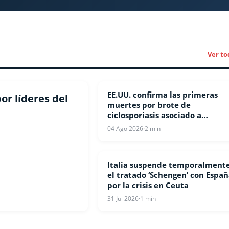
Ver to
EE.UU. confirma las primeras
ESTADOS UNIDOS
or líderes del
muertes por brote de
ciclosporiasis asociado a
«diarrea explosiva»
04 Ago 2026
·
2 min
Italia suspende temporalment
INTERNACIONALES
el tratado ‘Schengen’ con Espa
por la crisis en Ceuta
31 Jul 2026
·
1 min