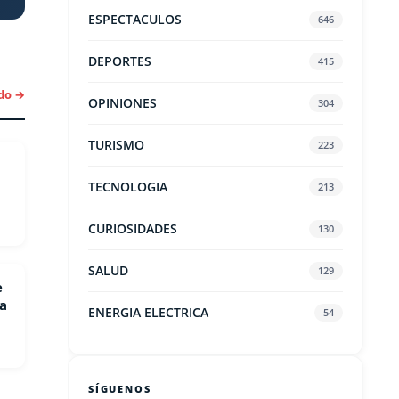
ESPECTACULOS
646
DEPORTES
415
do →
OPINIONES
304
TURISMO
223
TECNOLOGIA
213
CURIOSIDADES
130
SALUD
129
e
ña
ENERGIA ELECTRICA
54
SÍGUENOS