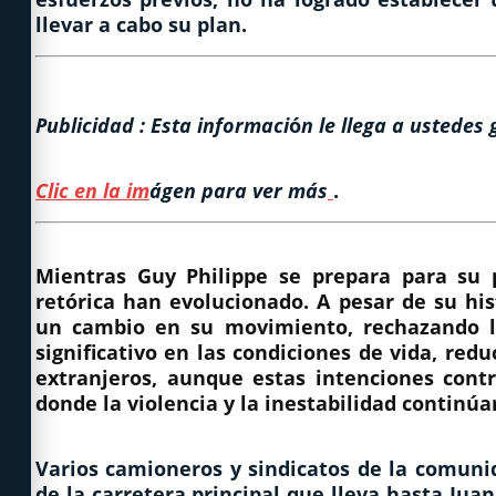
llevar a cabo su plan.
Publicidad : Esta informaci
ó
n le llega a ustedes 
Clic en la im
ágen para ver más
.
Mientras Guy Philippe se prepara para su p
retórica han evolucionado. A pesar de su hist
un cambio en su movimiento, rechazando l
significativo en las condiciones de vida, re
extranjeros, aunque estas intenciones contr
donde la violencia y la inestabilidad continúa
Varios
camioneros
y
sindicatos
de la comuni
de la carretera principal que lleva hasta Juan