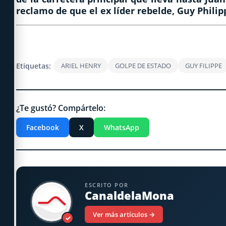
reclamo de que el ex líder rebelde, Guy
Philip
Etiquetas:
ARIEL HENRY
GOLPE DE ESTADO
GUY FILIPPE
¿Te gustó? Compártelo:
Facebook
X
WhatsApp
ESCRITO POR
CanaldelaMona
Ver más artículos →
✓