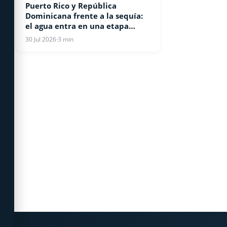
Puerto Rico y República
INTERNACIONALES
Dominicana frente a la sequía:
el agua entra en una etapa
crítica y obliga a reforzar el
30 Jul 2026
·
3 min
ahorro