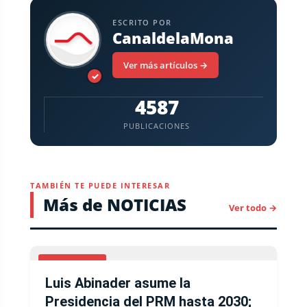
ESCRITO POR
CanaldelaMona
Ver más artículos →
✓
4587
PUBLICACIONES
TAMBIÉN TE PUEDE INTERESAR
Más de NOTICIAS
Ver todo →
NACIONALES
Luis Abinader asume la
Presidencia del PRM hasta 2030;