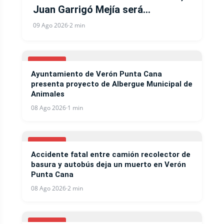
Juan Garrigó Mejía será
Secretario General y Gloria Reyes
09 Ago 2026
·
2 min
secretaria de Organizacion
LOCALES
Ayuntamiento de Verón Punta Cana
presenta proyecto de Albergue Municipal de
Animales
08 Ago 2026
·
1 min
LOCALES
Accidente fatal entre camión recolector de
basura y autobús deja un muerto en Verón
Punta Cana
08 Ago 2026
·
2 min
LOCALES