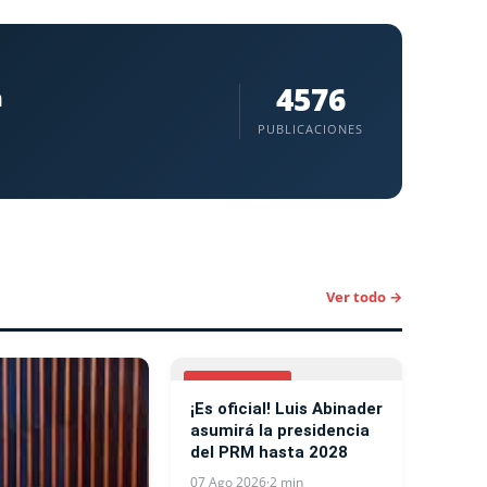
4576
a
PUBLICACIONES
Ver todo →
NACIONALES
¡Es oficial! Luis Abinader
asumirá la presidencia
del PRM hasta 2028
07 Ago 2026
·
2 min