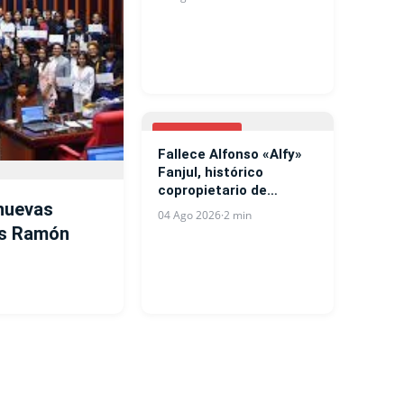
NACIONALES
Fallece Alfonso «Alfy»
Fanjul, histórico
copropietario de
nuevas
Central Romana
04 Ago 2026
·
2 min
ías Ramón