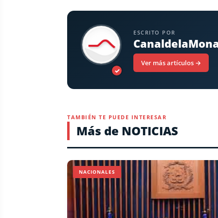
ESCRITO POR
CanaldelaMon
Ver más artículos →
✓
TAMBIÉN TE PUEDE INTERESAR
Más de NOTICIAS
NACIONALES