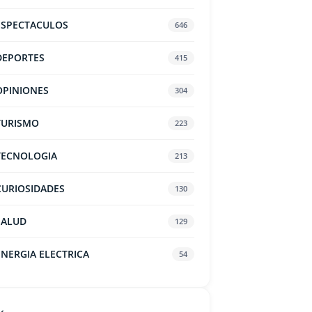
ESPECTACULOS
646
DEPORTES
415
OPINIONES
304
TURISMO
223
TECNOLOGIA
213
CURIOSIDADES
130
SALUD
129
ENERGIA ELECTRICA
54