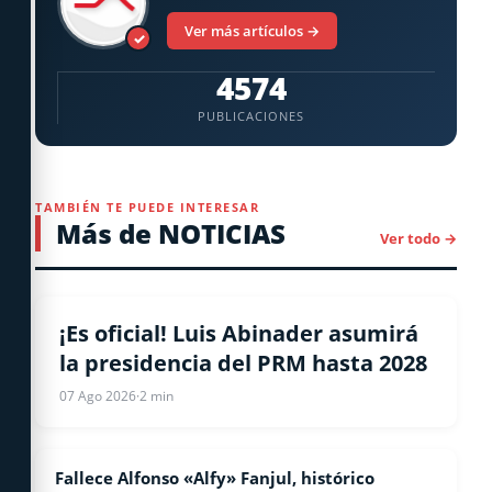
Ver más artículos →
✓
4574
PUBLICACIONES
TAMBIÉN TE PUEDE INTERESAR
Más de NOTICIAS
Ver todo →
NACIONALES
¡Es oficial! Luis Abinader asumirá
la presidencia del PRM hasta 2028
07 Ago 2026
·
2 min
Fallece Alfonso «Alfy» Fanjul, histórico
NACIONALES