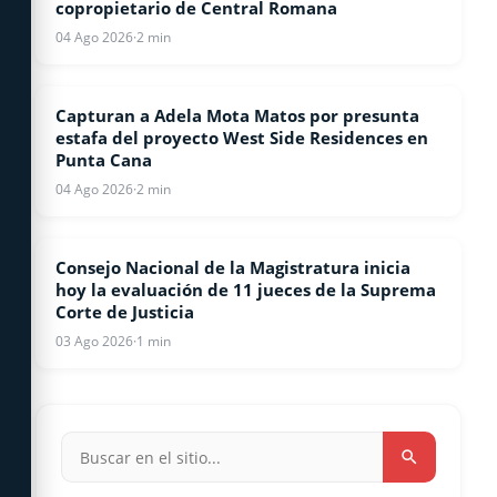
copropietario de Central Romana
04 Ago 2026
·
2 min
Capturan a Adela Mota Matos por presunta
NOTICIAS
estafa del proyecto West Side Residences en
Punta Cana
04 Ago 2026
·
2 min
Consejo Nacional de la Magistratura inicia
NACIONALES
hoy la evaluación de 11 jueces de la Suprema
Corte de Justicia
03 Ago 2026
·
1 min