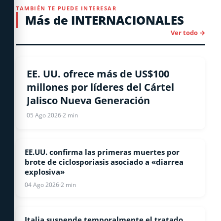
TAMBIÉN TE PUEDE INTERESAR
Más de INTERNACIONALES
Ver todo →
ESTADOS UNIDOS
EE. UU. ofrece más de US$100
millones por líderes del Cártel
Jalisco Nueva Generación
05 Ago 2026
·
2 min
EE.UU. confirma las primeras muertes por
ESTADOS UNIDOS
brote de ciclosporiasis asociado a «diarrea
explosiva»
04 Ago 2026
·
2 min
Italia suspende temporalmente el tratado
INTERNACIONALES