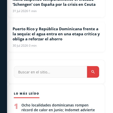
‘Schengen’ con España por la crisis en Ceuta
31 Jul 2026
·
1 min
Puerto Rico y República Dominicana frente a
INTERNACIONALES
la sequía: el agua entra en una etapa crítica y
obliga a reforzar el ahorro
30 Jul 2026
·
3 min
LO MÁS LEÍDO
1
Ocho localidades dominicanas rompen
récord de calor en junio; Indomet advierte