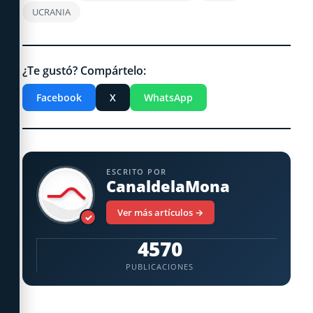
UCRANIA
¿Te gustó? Compártelo:
Facebook
X
WhatsApp
ESCRITO POR
CanaldelaMona
Ver más artículos →
✓
4570
PUBLICACIONES