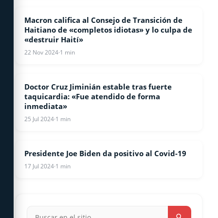
Macron califica al Consejo de Transición de
COVID-19
Haitiano de «completos idiotas» y lo culpa de
«destruir Haití»
22 Nov 2024
·
1 min
Doctor Cruz Jiminián estable tras fuerte
COVID-19
taquicardia: «Fue atendido de forma
inmediata»
25 Jul 2024
·
1 min
Presidente Joe Biden da positivo al Covid-19
COVID-19
17 Jul 2024
·
1 min