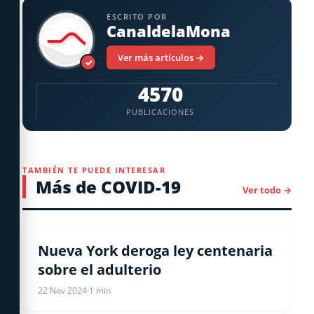
ESCRITO POR
CanaldelaMona
Ver más artículos →
✓
4570
PUBLICACIONES
TAMBIÉN TE PUEDE INTERESAR
Más de COVID-19
Ver todo →
COVID-19
Nueva York deroga ley centenaria
sobre el adulterio
22 Nov 2024
·
1 min