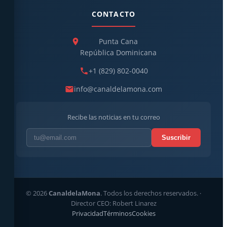
CONTACTO
Punta Cana
República Dominicana
+1 (829) 802-0040
info@canaldelamona.com
Recibe las noticias en tu correo
Suscribir
© 2026
CanaldelaMona
. Todos los derechos reservados. ·
Director CEO: Robert Linarez
Privacidad
Términos
Cookies