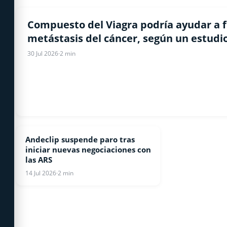
CANCER
Compuesto del Viagra podría ayudar a f
metástasis del cáncer, según un estudio
30 Jul 2026
·
2 min
Andeclip suspende paro tras
SALUD
iniciar nuevas negociaciones con
las ARS
14 Jul 2026
·
2 min