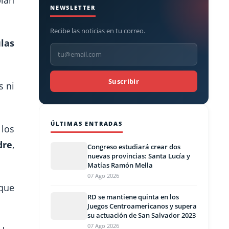
ían
NEWSLETTER
Recibe las noticias en tu correo.
ulas
Suscribir
s ni
ÚLTIMAS ENTRADAS
 los
dre
,
Congreso estudiará crear dos
nuevas provincias: Santa Lucía y
Matías Ramón Mella
07 Ago 2026
 que
RD se mantiene quinta en los
Juegos Centroamericanos y supera
su actuación de San Salvador 2023
07 Ago 2026