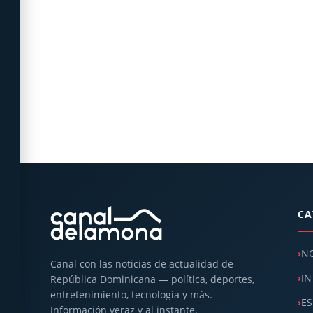
CA
NO
Canal con las noticias de actualidad de
IN
República Dominicana — política, deportes,
entretenimiento, tecnología y más.
ES
Información veraz y al instante.