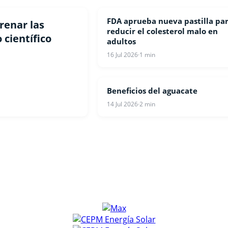
FDA aprueba nueva pastilla pa
SALUD
renar las
reducir el colesterol malo en
 científico
adultos
16 Jul 2026
·
1 min
Beneficios del aguacate
SALUD
14 Jul 2026
·
2 min