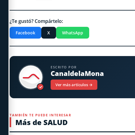
¿Te gustó? Compártelo:
Facebook
X
WhatsApp
ESCRITO POR
CanaldelaMona
Ver más artículos →
✓
TAMBIÉN TE PUEDE INTERESAR
Más de SALUD