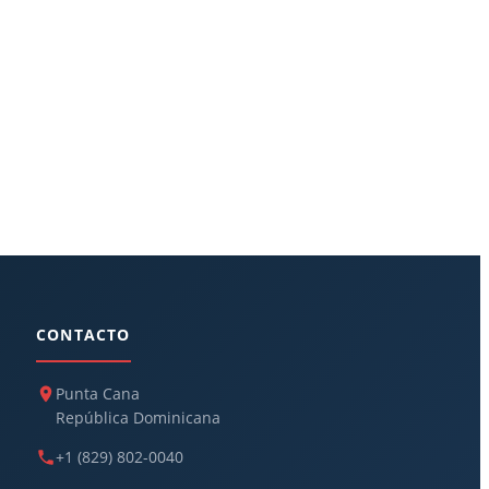
CONTACTO
Punta Cana
República Dominicana
+1 (829) 802-0040