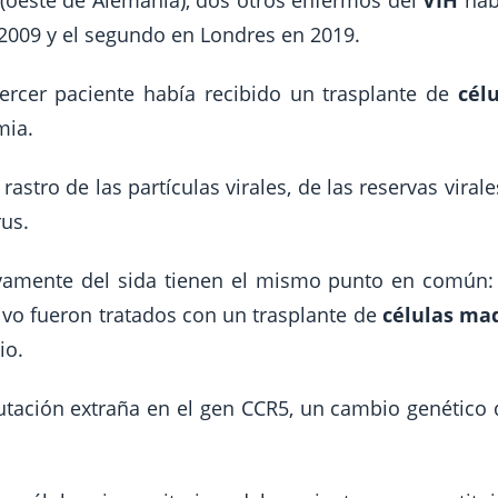
 (oeste de Alemania), dos otros enfermos del
VIH
hab
n 2009 y el segundo en Londres en 2019.
tercer paciente había recibido un trasplante de
cél
mia.
rastro de las partículas virales, de las reservas virale
rus.
ivamente del sida tienen el mismo punto en común:
ivo fueron tratados con un trasplante de
células ma
io.
utación extraña en el gen CCR5, un cambio genético