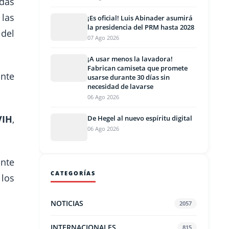
das
 las
¡Es oficial! Luis Abinader asumirá
la presidencia del PRM hasta 2028
 del
07 Ago 2026
¡A usar menos la lavadora!
Fabrican camiseta que promete
ante
usarse durante 30 días sin
necesidad de lavarse
06 Ago 2026
VIH
,
De Hegel al nuevo espíritu digital
06 Ago 2026
ante
CATEGORÍAS
 los
NOTICIAS
2057
INTERNACIONALES
815