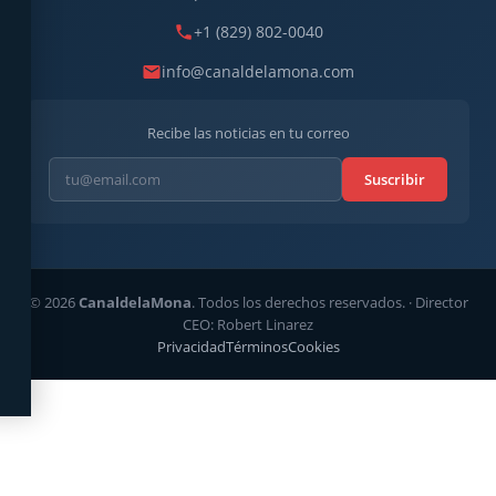
+1 (829) 802-0040
info@canaldelamona.com
Recibe las noticias en tu correo
Suscribir
© 2026
CanaldelaMona
. Todos los derechos reservados. · Director
CEO: Robert Linarez
Privacidad
Términos
Cookies