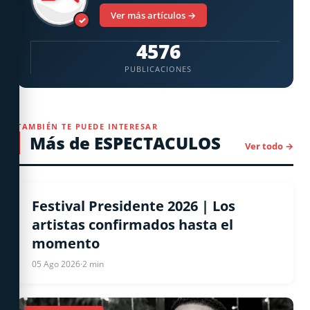
Ver más artículos →
✓
4576
PUBLICACIONES
TAMBIÉN TE PUEDE INTERESAR
Más de ESPECTACULOS
Ver todo →
ESPECTACULOS
Festival Presidente 2026 | Los
artistas confirmados hasta el
momento
05 Ago 2026
·
2 min