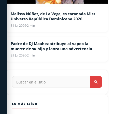
Melissa Núñez, de La Vega, es coronada Miss
Universo República Dominicana 2026
31 Jul 2026
·
2 min
Padre de DJ Maahez atribuye al vapeo la
ESPECTACULOS
muerte de su hijo y lanza una advertencia
29 Jul 2026
·
2 min
LO MÁS LEÍDO