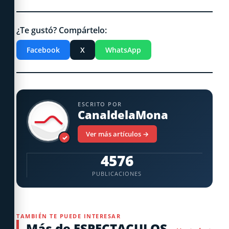
¿Te gustó? Compártelo:
Facebook
X
WhatsApp
ESCRITO POR
CanaldelaMona
Ver más artículos →
✓
4576
PUBLICACIONES
TAMBIÉN TE PUEDE INTERESAR
Más de ESPECTACULOS