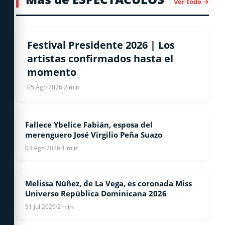
Ver todo →
ESPECTACULOS
Festival Presidente 2026 | Los
artistas confirmados hasta el
momento
05 Ago 2026
·
2 min
Fallece Ybelice Fabián, esposa del
ESPECTACULOS
merenguero José Virgilio Peña Suazo
03 Ago 2026
·
1 min
Melissa Núñez, de La Vega, es coronada Miss
ESPECTACULOS
Universo República Dominicana 2026
31 Jul 2026
·
2 min