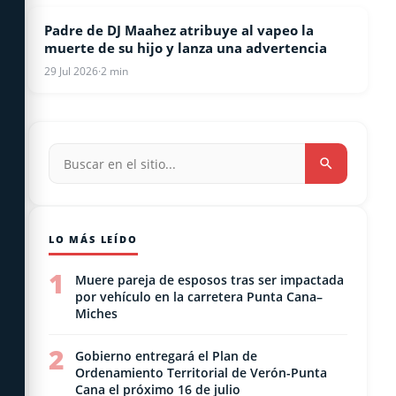
Padre de DJ Maahez atribuye al vapeo la
ESPECTACULOS
muerte de su hijo y lanza una advertencia
29 Jul 2026
·
2 min
LO MÁS LEÍDO
1
Muere pareja de esposos tras ser impactada
por vehículo en la carretera Punta Cana–
Miches
2
Gobierno entregará el Plan de
Ordenamiento Territorial de Verón-Punta
Cana el próximo 16 de julio