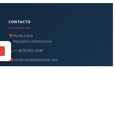
CONTACTO
Punta Cana
República Dominicana
+1 (829) 802-0040
r
info@canaldelamona.com
Recibe las noticias en tu correo
Suscribir
Privacidad
Términos
Cookies