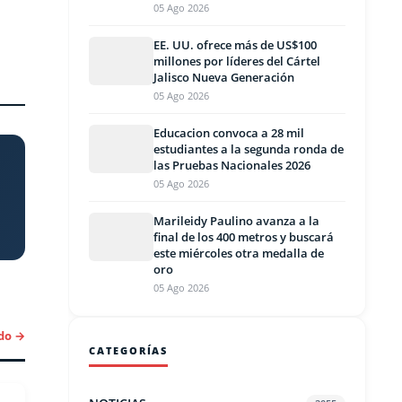
05 Ago 2026
EE. UU. ofrece más de US$100
millones por líderes del Cártel
Jalisco Nueva Generación
05 Ago 2026
Educacion convoca a 28 mil
estudiantes a la segunda ronda de
las Pruebas Nacionales 2026
05 Ago 2026
Marileidy Paulino avanza a la
final de los 400 metros y buscará
este miércoles otra medalla de
oro
05 Ago 2026
do →
CATEGORÍAS