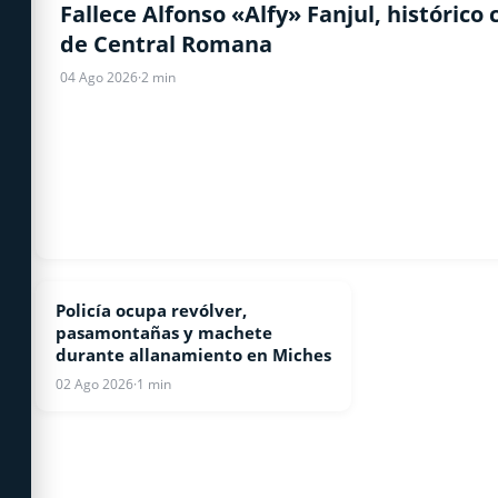
NACIONALES
Fallece Alfonso «Alfy» Fanjul, histórico
de Central Romana
04 Ago 2026
·
2 min
Policía ocupa revólver,
LOCALES
pasamontañas y machete
durante allanamiento en Miches
02 Ago 2026
·
1 min