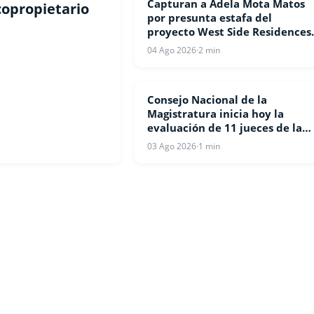
Capturan a Adela Mota Matos
NOTICIAS
 copropietario
por presunta estafa del
proyecto West Side Residences
en Punta Cana
04 Ago 2026
·
2 min
Consejo Nacional de la
NACIONALES
Magistratura inicia hoy la
evaluación de 11 jueces de la
Suprema Corte de Justicia
03 Ago 2026
·
1 min