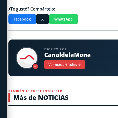
¿Te gustó? Compártelo:
Facebook
X
WhatsApp
ESCRITO POR
CanaldelaMona
Ver más artículos →
✓
TAMBIÉN TE PUEDE INTERESAR
Más de NOTICIAS