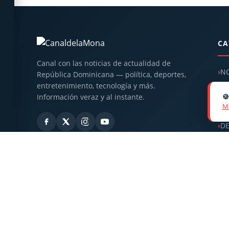
CA
Canal con las noticias de actualidad de
NO
República Dominicana — política, deportes,
entretenimiento, tecnología y más.
IN
Información veraz y al instante.

Má
ES
D
OP
T
© 2026
CanaldelaMona
. Todos los derechos reservados. · Dir