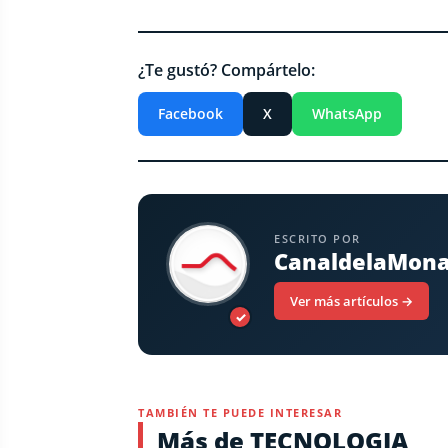
¿Te gustó? Compártelo:
Facebook
X
WhatsApp
ESCRITO POR
CanaldelaMon
Ver más artículos →
✓
TAMBIÉN TE PUEDE INTERESAR
Más de TECNOLOGIA