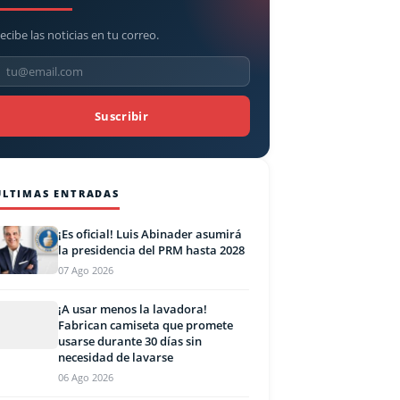
ecibe las noticias en tu correo.
Suscribir
ÚLTIMAS ENTRADAS
¡Es oficial! Luis Abinader asumirá
la presidencia del PRM hasta 2028
07 Ago 2026
¡A usar menos la lavadora!
Fabrican camiseta que promete
usarse durante 30 días sin
necesidad de lavarse
06 Ago 2026