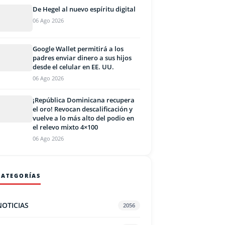
De Hegel al nuevo espíritu digital
06 Ago 2026
Google Wallet permitirá a los
padres enviar dinero a sus hijos
desde el celular en EE. UU.
06 Ago 2026
¡República Dominicana recupera
el oro! Revocan descalificación y
vuelve a lo más alto del podio en
el relevo mixto 4×100
06 Ago 2026
CATEGORÍAS
NOTICIAS
2056