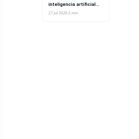
inteligencia artificial
para fortalecer la
27 Jul 2026
·
2 min
respuesta a
emergencias