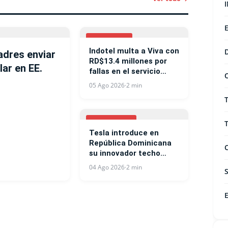
CELULARES
Indotel multa a Viva con
adres enviar
RD$13.4 millones por
lar en EE.
fallas en el servicio
móvil
05 Ago 2026
·
2 min
TECNOLOGIA
Tesla introduce en
República Dominicana
su innovador techo
Solar Roof
04 Ago 2026
·
2 min