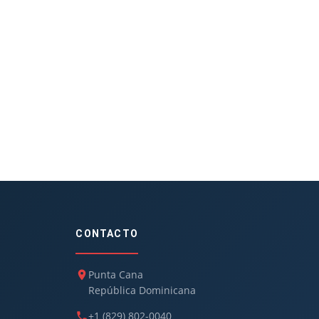
CONTACTO
Punta Cana
República Dominicana
+1 (829) 802-0040