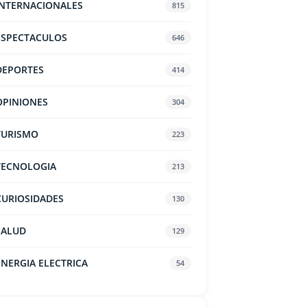
INTERNACIONALES
815
ESPECTACULOS
646
DEPORTES
414
OPINIONES
304
TURISMO
223
TECNOLOGIA
213
CURIOSIDADES
130
SALUD
129
ENERGIA ELECTRICA
54