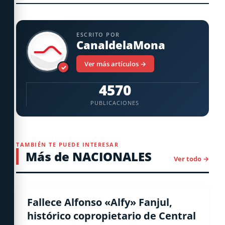
ESCRITO POR
CanaldelaMona
Ver más artículos →
✓
4570
PUBLICACIONES
TAMBIÉN TE PUEDE INTERESAR
Más de NACIONALES
Ver todo →
NACIONALES
Fallece Alfonso «Alfy» Fanjul,
histórico copropietario de Central