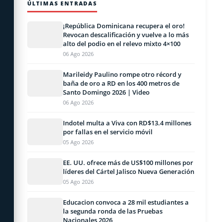
ÚLTIMAS ENTRADAS
¡República Dominicana recupera el oro!
Revocan descalificación y vuelve a lo más
alto del podio en el relevo mixto 4×100
06 Ago 2026
Marileidy Paulino rompe otro récord y
baña de oro a RD en los 400 metros de
Santo Domingo 2026 | Video
06 Ago 2026
Indotel multa a Viva con RD$13.4 millones
por fallas en el servicio móvil
05 Ago 2026
EE. UU. ofrece más de US$100 millones por
líderes del Cártel Jalisco Nueva Generación
05 Ago 2026
Educacion convoca a 28 mil estudiantes a
la segunda ronda de las Pruebas
Nacionales 2026