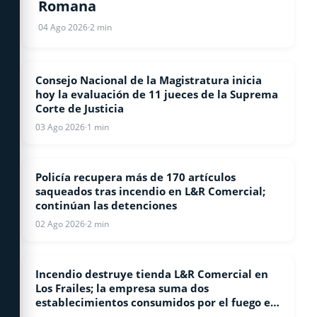
Romana
04 Ago 2026
·
2 min
Consejo Nacional de la Magistratura inicia
NACIONALES
hoy la evaluación de 11 jueces de la Suprema
Corte de Justicia
03 Ago 2026
·
1 min
Policía recupera más de 170 artículos
NACIONALES
saqueados tras incendio en L&R Comercial;
continúan las detenciones
02 Ago 2026
·
2 min
Incendio destruye tienda L&R Comercial en
NACIONALES
Los Frailes; la empresa suma dos
establecimientos consumidos por el fuego en
60 días