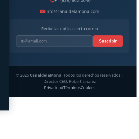
+1 (829) 802-0040
info@canaldelamona.com
Recibe las noticias en tu correo
Suscribir
© 2026
CanaldelaMona
. Todos los derechos reservados. ·
Director CEO: Robert Linarez
Privacidad
Términos
Cookies