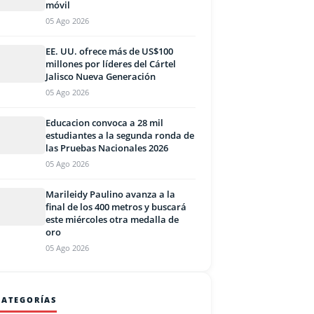
móvil
05 Ago 2026
EE. UU. ofrece más de US$100
millones por líderes del Cártel
Jalisco Nueva Generación
05 Ago 2026
Educacion convoca a 28 mil
estudiantes a la segunda ronda de
las Pruebas Nacionales 2026
05 Ago 2026
Marileidy Paulino avanza a la
final de los 400 metros y buscará
este miércoles otra medalla de
oro
05 Ago 2026
CATEGORÍAS