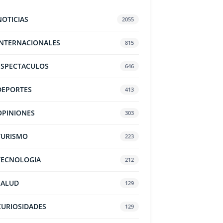
NOTICIAS
2055
INTERNACIONALES
815
ESPECTACULOS
646
DEPORTES
413
OPINIONES
303
TURISMO
223
TECNOLOGIA
212
SALUD
129
CURIOSIDADES
129