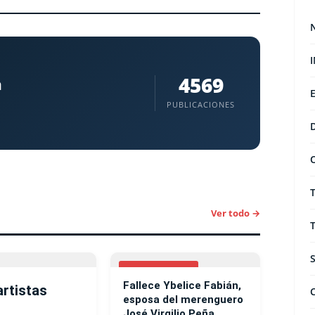
4569
a
PUBLICACIONES
Ver todo →
ESPECTACULOS
Fallece Ybelice Fabián,
artistas
esposa del merenguero
o
José Virgilio Peña