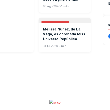
Suazo
03 Ago 2026
·
1 min
ESPECTACULOS
Melissa Núñez, de La
Vega, es coronada Miss
Universo República
Dominicana 2026
31 Jul 2026
·
2 min