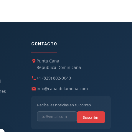
CONTACTO
Punta Cana
República Dominicana
+1 (829) 802-0040
d
info@canaldelamona.com
nes
Recibe las noticias en tu correo
Suscribir