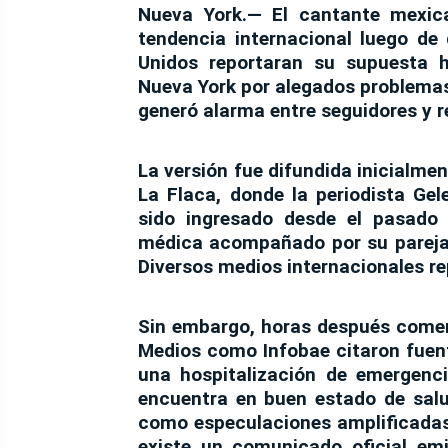
Nueva York.—
El cantante mexi
tendencia internacional luego d
Unidos reportaran su supuesta h
Nueva York por alegados problema
generó alarma entre seguidores y r
La versión fue difundida inicialme
La Flaca
, donde la periodista Gel
sido ingresado desde el pasado 
médica acompañado por su pareja
Diversos medios internacionales re
Sin embargo, horas después comenz
Medios como Infobae citaron fuent
una hospitalización de emergenc
encuentra en buen estado de salu
como especulaciones amplificadas
existe un comunicado oficial em