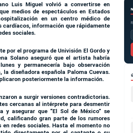
cano
Luis Miguel
volvió a convertirse en
e que medios de espectáculos en Estados
ospitalización en un centro médico de
R
s cardíacos, información que rápidamente
edes sociales.
nte por el programa de Univisión
El Gordo y
ena Solano aseguró que el artista habría
lunes y permanecería bajo observación
, la diseñadora española Paloma Cuevas.
plicaron posteriormente la información.
aron a surgir versiones contradictorias.
es cercanas al intérprete para desmentir
ia y asegurar que “El Sol de México” se
d, calificando gran parte de los rumores
 en redes sociales. Hasta el momento no
itido directamente por el cantante o su