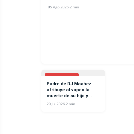
05 Ago 2026
·
2 min
ESPECTACULOS
Padre de DJ Maahez
atribuye al vapeo la
muerte de su hijo y
lanza una advertencia
29 Jul 2026
·
2 min