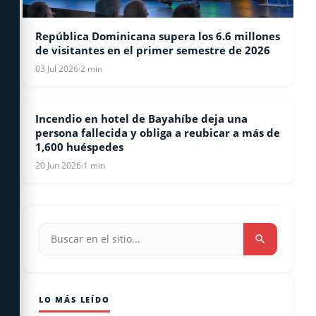
República Dominicana supera los 6.6 millones
de visitantes en el primer semestre de 2026
03 Jul 2026
·
2 min
Incendio en hotel de Bayahíbe deja una
BAYAHIBE
persona fallecida y obliga a reubicar a más de
1,600 huéspedes
20 Jun 2026
·
1 min
LO MÁS LEÍDO