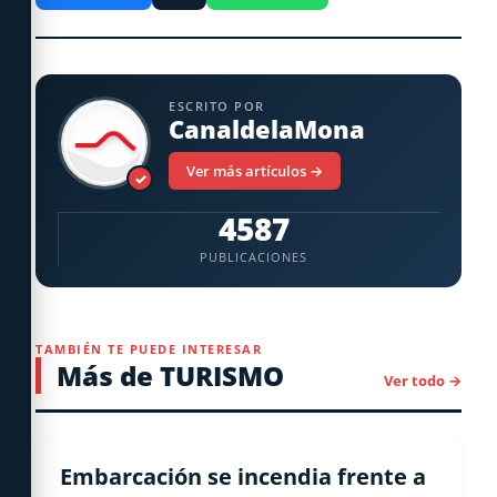
ESCRITO POR
CanaldelaMona
Ver más artículos →
✓
4587
PUBLICACIONES
TAMBIÉN TE PUEDE INTERESAR
Más de TURISMO
Ver todo →
BAYAHIBE
Embarcación se incendia frente a