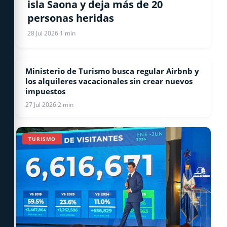
isla Saona y deja más de 20
personas heridas
28 Jul 2026
·
1 min
Ministerio de Turismo busca regular Airbnb y
TURISMO
los alquileres vacacionales sin crear nuevos
impuestos
27 Jul 2026
·
2 min
TURISMO