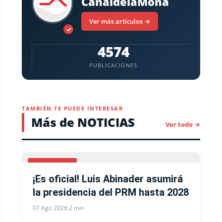
CanaldelaMona
Ver más artículos →
✓
4574
PUBLICACIONES
TAMBIÉN TE PUEDE INTERESAR
Más de NOTICIAS
Ver todo →
NACIONALES
¡Es oficial! Luis Abinader asumirá
la presidencia del PRM hasta 2028
07 Ago 2026
·
2 min