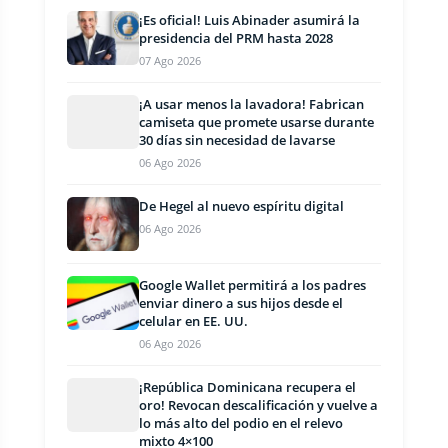
¡Es oficial! Luis Abinader asumirá la
presidencia del PRM hasta 2028
07 Ago 2026
¡A usar menos la lavadora! Fabrican
camiseta que promete usarse durante
30 días sin necesidad de lavarse
06 Ago 2026
De Hegel al nuevo espíritu digital
06 Ago 2026
Google Wallet permitirá a los padres
enviar dinero a sus hijos desde el
celular en EE. UU.
06 Ago 2026
¡República Dominicana recupera el
oro! Revocan descalificación y vuelve a
lo más alto del podio en el relevo
mixto 4×100