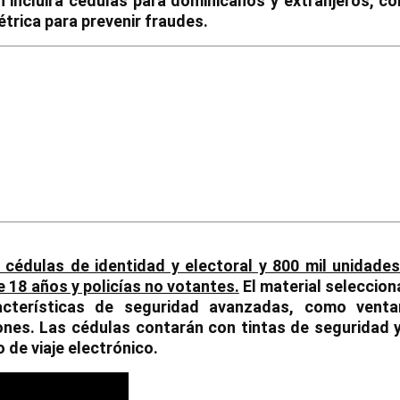
n incluirá cédulas para dominicanos y extranjeros, co
étrica para prevenir fraudes.
e cédulas de identidad y electoral y 800 mil unidade
 18 años y policías no votantes.
El material seleccio
racterísticas de seguridad avanzadas, como venta
iones. Las cédulas contarán con tintas de seguridad 
de viaje electrónico.