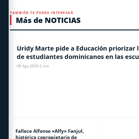
TAMBIÉN TE PUEDE INTERESAR
Más de NOTICIAS
LOCALES
Uridy Marte pide a Educación priorizar l
de estudiantes dominicanos en las escu
08 Ago 2026
·
2 min
Fallece Alfonso «Alfy» Fanjul,
NACIONALES
histórico copropietario de