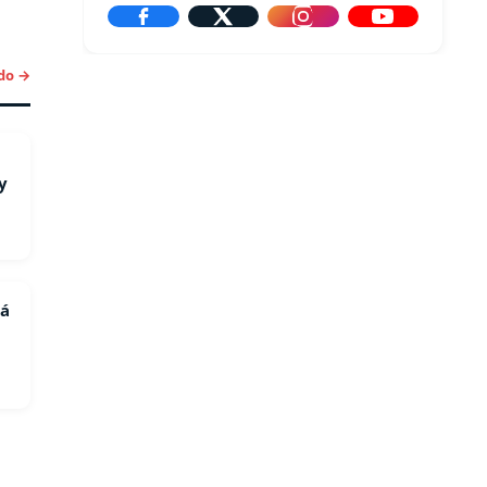
do →
y
rá