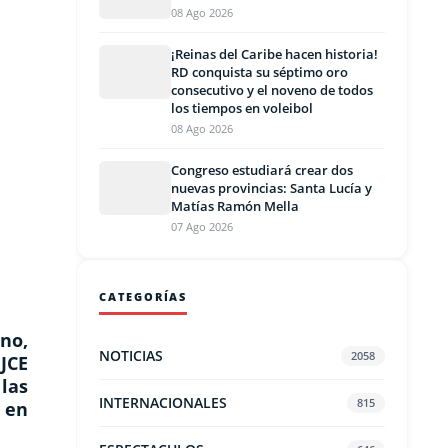
08 Ago 2026
¡Reinas del Caribe hacen historia!
RD conquista su séptimo oro
consecutivo y el noveno de todos
los tiempos en voleibol
08 Ago 2026
Congreso estudiará crear dos
nuevas provincias: Santa Lucía y
Matías Ramón Mella
07 Ago 2026
CATEGORÍAS
ano,
NOTICIAS
2058
JCE
las
INTERNACIONALES
815
n en