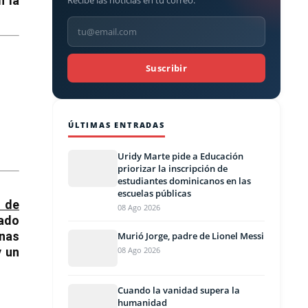
n la
Recibe las noticias en tu correo.
Suscribir
ÚLTIMAS ENTRADAS
Uridy Marte pide a Educación
priorizar la inscripción de
estudiantes dominicanos en las
escuelas públicas
s de
08 Ago 2026
nado
nas
Murió Jorge, padre de Lionel Messi
08 Ago 2026
y un
Cuando la vanidad supera la
humanidad