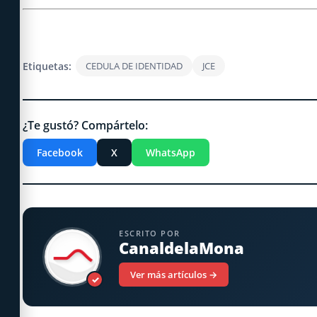
Etiquetas:
CEDULA DE IDENTIDAD
JCE
¿Te gustó? Compártelo:
Facebook
X
WhatsApp
ESCRITO POR
CanaldelaMona
Ver más artículos →
✓