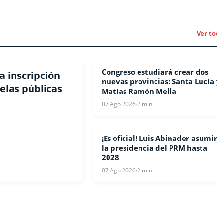
Ver to
Congreso estudiará crear dos
NACIONALES
a inscripción
nuevas provincias: Santa Lucía 
elas públicas
Matías Ramón Mella
07 Ago 2026
·
2 min
¡Es oficial! Luis Abinader asumi
NACIONALES
la presidencia del PRM hasta
2028
07 Ago 2026
·
2 min