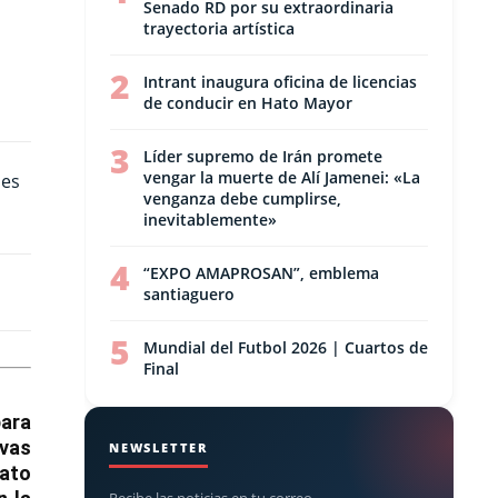
Senado RD por su extraordinaria
trayectoria artística
2
Intrant inaugura oficina de licencias
de conducir en Hato Mayor
3
Líder supremo de Irán promete
vengar la muerte de Alí Jamenei: «La
venganza debe cumplirse,
inevitablemente»
4
“EXPO AMAPROSAN”, emblema
santiaguero
5
Mundial del Futbol 2026 | Cuartos de
Final
para
evas
NEWSLETTER
rato