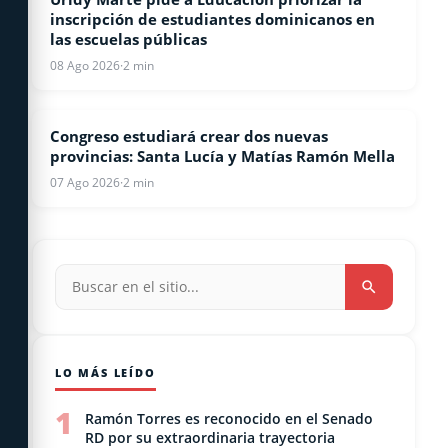
inscripción de estudiantes dominicanos en
las escuelas públicas
08 Ago 2026
·
2 min
Congreso estudiará crear dos nuevas
NACIONALES
provincias: Santa Lucía y Matías Ramón Mella
07 Ago 2026
·
2 min
LO MÁS LEÍDO
1
Ramón Torres es reconocido en el Senado
RD por su extraordinaria trayectoria