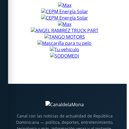
Canal con las noticias de actualidad de República
Dominicana — política, deportes, entretenimiento,
tecnología y más. Información veraz y al instante.