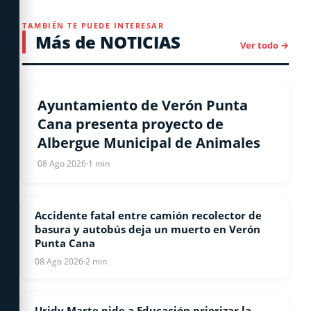
TAMBIÉN TE PUEDE INTERESAR
Más de NOTICIAS
Ver todo →
LOCALES
Ayuntamiento de Verón Punta
Cana presenta proyecto de
Albergue Municipal de Animales
08 Ago 2026
·
1 min
Accidente fatal entre camión recolector de
LOCALES
basura y autobús deja un muerto en Verón
Punta Cana
08 Ago 2026
·
2 min
Uridy Marte pide a Educación priorizar la
LOCALES