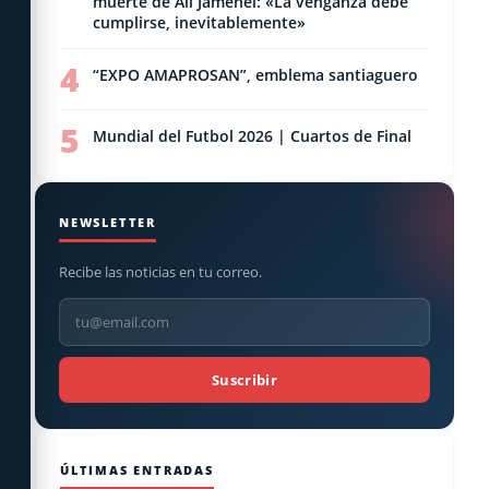
muerte de Alí Jamenei: «La venganza debe
cumplirse, inevitablemente»
4
“EXPO AMAPROSAN”, emblema santiaguero
5
Mundial del Futbol 2026 | Cuartos de Final
NEWSLETTER
Recibe las noticias en tu correo.
Suscribir
ÚLTIMAS ENTRADAS