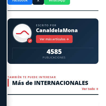
Facebook
X
WhatsApp
ESCRITO POR
CanaldelaMona
Ver más artículos →
✓
4585
PUBLICACIONES
TAMBIÉN TE PUEDE INTERESAR
Más de INTERNACIONALES
Ver todo →