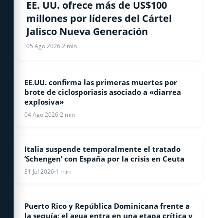
ESTADOS UNIDOS
EE. UU. ofrece más de US$100
millones por líderes del Cártel
Jalisco Nueva Generación
05 Ago 2026
·
2 min
EE.UU. confirma las primeras muertes por
ESTADOS UNIDOS
brote de ciclosporiasis asociado a «diarrea
explosiva»
04 Ago 2026
·
2 min
Italia suspende temporalmente el tratado
INTERNACIONALES
‘Schengen’ con España por la crisis en Ceuta
31 Jul 2026
·
1 min
Puerto Rico y República Dominicana frente a
INTERNACIONALES
la sequía: el agua entra en una etapa crítica y