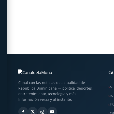
CA
Canal con las noticias de actualidad de
NO
República Dominicana — política, deportes,
entretenimiento, tecnología y más.
IN
Información veraz y al instante.
ES
D