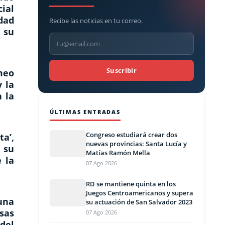
cial
idad
Recibe las noticias en tu correo.
 su
Suscribir
meo
 la
 la
ÚLTIMAS ENTRADAS
Congreso estudiará crear dos
a’,
nuevas provincias: Santa Lucía y
 su
Matías Ramón Mella
 la
07 Ago 2026
RD se mantiene quinta en los
Juegos Centroamericanos y supera
una
su actuación de San Salvador 2023
sas
07 Ago 2026
del