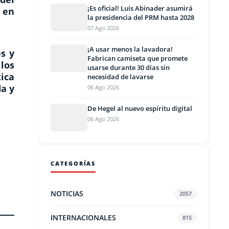
¡Es oficial! Luis Abinader asumirá
 en
la presidencia del PRM hasta 2028
07 Ago 2026
¡A usar menos la lavadora!
es y
Fabrican camiseta que promete
los
usarse durante 30 días sin
ica
necesidad de lavarse
da y
06 Ago 2026
De Hegel al nuevo espíritu digital
06 Ago 2026
CATEGORÍAS
NOTICIAS
2057
INTERNACIONALES
815