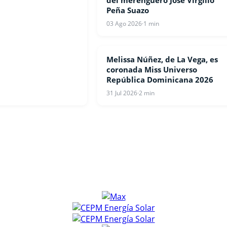
del merenguero José Virgilio
Peña Suazo
03 Ago 2026
·
1 min
Melissa Núñez, de La Vega, es
ESPECTACULOS
coronada Miss Universo
República Dominicana 2026
31 Jul 2026
·
2 min