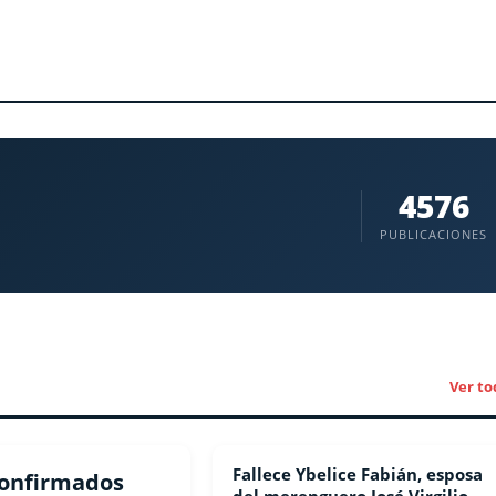
4576
PUBLICACIONES
Ver to
Fallece Ybelice Fabián, esposa
ESPECTACULOS
 confirmados