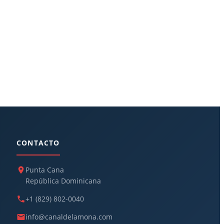
CONTACTO
Punta Cana
República Dominicana
+1 (829) 802-0040
info@canaldelamona.com