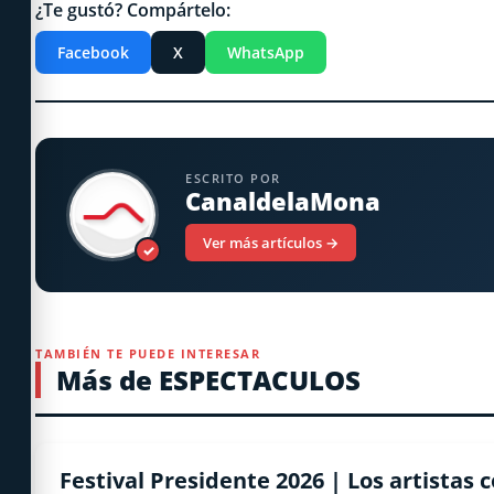
¿Te gustó? Compártelo:
Facebook
X
WhatsApp
ESCRITO POR
CanaldelaMona
Ver más artículos →
✓
TAMBIÉN TE PUEDE INTERESAR
Más de ESPECTACULOS
ESPECTACULOS
Festival Presidente 2026 | Los artistas