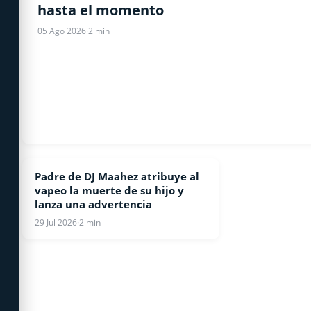
hasta el momento
05 Ago 2026
·
2 min
Padre de DJ Maahez atribuye al
ESPECTACULOS
vapeo la muerte de su hijo y
lanza una advertencia
29 Jul 2026
·
2 min