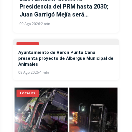
Presidencia del PRM hasta 2030;
Juan Garrigó Mejía será
Secretario General y Gloria Reyes
09 Ago 2026
·
2 min
secretaria de Organizacion
LOCALES
Ayuntamiento de Verón Punta Cana
presenta proyecto de Albergue Municipal de
Animales
08 Ago 2026
·
1 min
LOCALES