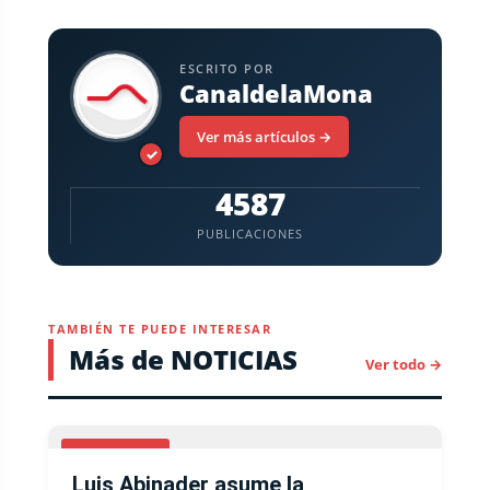
ESCRITO POR
CanaldelaMona
Ver más artículos →
✓
4587
PUBLICACIONES
TAMBIÉN TE PUEDE INTERESAR
Más de NOTICIAS
Ver todo →
NACIONALES
Luis Abinader asume la