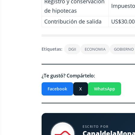
Registro y conservación
Impuesto
de hipotecas
Contribución de salida
US$30.00
Etiquetas:
DGII
ECONOMIA
GOBIERNO
¿Te gustó? Compártelo:
Facebook
X
WhatsApp
ESCRITO POR
CanaldelaMon