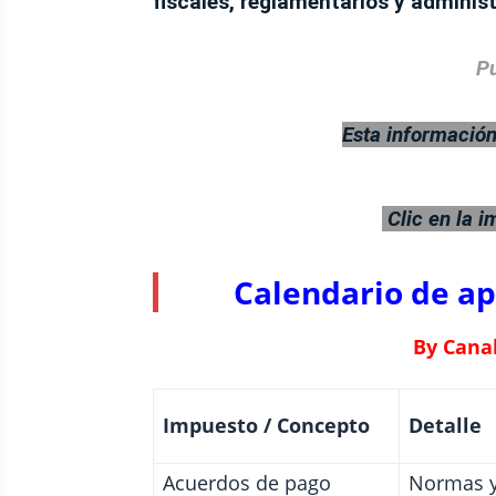
fiscales, reglamentarios y adminis
Pu
Esta información
Clic en la 
Calendario de apl
By Cana
Impuesto / Concepto
Detalle
Acuerdos de pago
Normas y