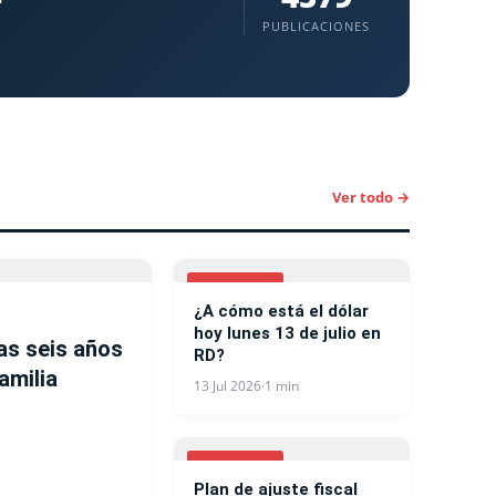
PUBLICACIONES
Ver todo →
ECONOMIA
¿A cómo está el dólar
hoy lunes 13 de julio en
as seis años
RD?
amilia
13 Jul 2026
·
1 min
ECONOMIA
Plan de ajuste fiscal