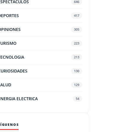
ESPECTACULOS
646
DEPORTES
417
OPINIONES
305
TURISMO
223
TECNOLOGIA
213
CURIOSIDADES
130
SALUD
129
ENERGIA ELECTRICA
54
SÍGUENOS