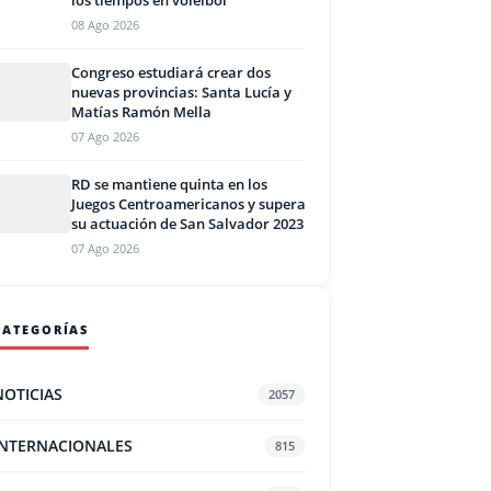
los tiempos en voleibol
08 Ago 2026
Congreso estudiará crear dos
nuevas provincias: Santa Lucía y
Matías Ramón Mella
07 Ago 2026
RD se mantiene quinta en los
Juegos Centroamericanos y supera
su actuación de San Salvador 2023
07 Ago 2026
CATEGORÍAS
NOTICIAS
2057
INTERNACIONALES
815