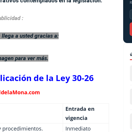
trativos contemplados en la legislación.
R
blicidad :
 llega a usted gracias a:
imagen para ver más.
icación de la Ley 30-26
ldelaMona.com
Entrada en
vigencia
 procedimientos.
Inmediato