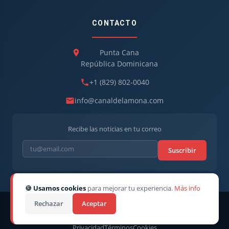
CONTACTO
Punta Cana
República Dominicana
+1 (829) 802-0040
info@canaldelamona.com
Recibe las noticias en tu correo
Suscribir
🍪 Usamos cookies
para mejorar tu experiencia.
Más info
Rechazar
Aceptar
© 2026
CanaldelaMona
. Todos los derechos reservados. · Director
CEO: Robert Linarez
Privacidad
Términos
Cookies