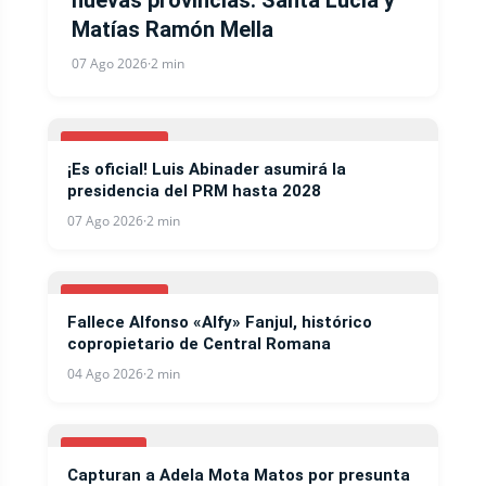
nuevas provincias: Santa Lucía y
Matías Ramón Mella
07 Ago 2026
·
2 min
NACIONALES
¡Es oficial! Luis Abinader asumirá la
presidencia del PRM hasta 2028
07 Ago 2026
·
2 min
NACIONALES
Fallece Alfonso «Alfy» Fanjul, histórico
copropietario de Central Romana
04 Ago 2026
·
2 min
NOTICIAS
Capturan a Adela Mota Matos por presunta