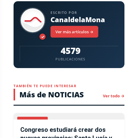
ESCRITO POR
CanaldelaMona
Ver más artículos →
✓
4579
PUBLICACIONES
TAMBIÉN TE PUEDE INTERESAR
Más de NOTICIAS
Ver todo →
NACIONALES
Congreso estudiará crear dos