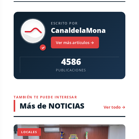
ESCRITO POR
CanaldelaMona
Ver más artículos →
✓
4586
PUBLICACIONES
TAMBIÉN TE PUEDE INTERESAR
Más de NOTICIAS
Ver todo →
LOCALES