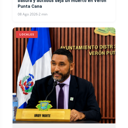
basura y autobús deja un muerto en Verón
Punta Cana
08 Ago 2026
·
2 min
LOCALES