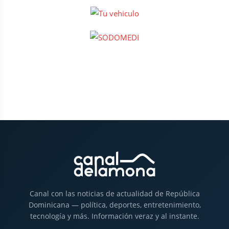
Canal con las noticias de actualidad de República
Dominicana — política, deportes, entretenimiento,
tecnología y más. Información veraz y al instante.