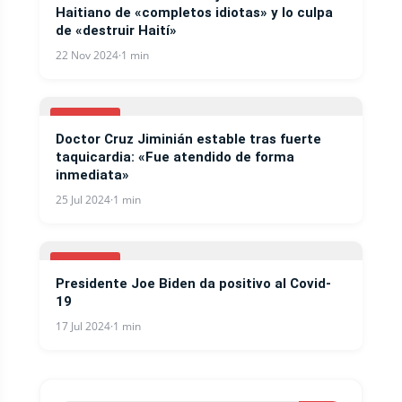
Haitiano de «completos idiotas» y lo culpa
de «destruir Haití»
22 Nov 2024
·
1 min
COVID-19
Doctor Cruz Jiminián estable tras fuerte
taquicardia: «Fue atendido de forma
inmediata»
25 Jul 2024
·
1 min
COVID-19
Presidente Joe Biden da positivo al Covid-
19
17 Jul 2024
·
1 min