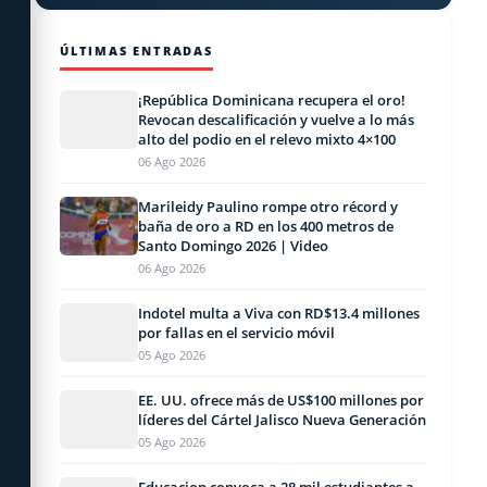
ÚLTIMAS ENTRADAS
¡República Dominicana recupera el oro!
Revocan descalificación y vuelve a lo más
alto del podio en el relevo mixto 4×100
06 Ago 2026
Marileidy Paulino rompe otro récord y
baña de oro a RD en los 400 metros de
Santo Domingo 2026 | Video
06 Ago 2026
Indotel multa a Viva con RD$13.4 millones
por fallas en el servicio móvil
05 Ago 2026
EE. UU. ofrece más de US$100 millones por
líderes del Cártel Jalisco Nueva Generación
05 Ago 2026