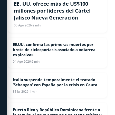
ESTADOS UNIDOS
EE. UU. ofrece más de US$100
millones por líderes del Cártel
Jalisco Nueva Generación
05 Ago 2026
·
2 min
EE.UU. confirma las primeras muertes por
ESTADOS UNIDOS
brote de ciclosporiasis asociado a «diarrea
explosiva»
04 Ago 2026
·
2 min
Italia suspende temporalmente el tratado
INTERNACIONALES
‘Schengen’ con España por la crisis en Ceuta
31 Jul 2026
·
1 min
Puerto Rico y República Dominicana frente a
INTERNACIONALES
la sequía: el agua entra en una etapa crítica y