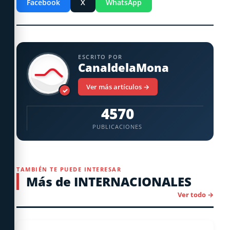
Facebook
X
WhatsApp
ESCRITO POR
CanaldelaMona
Ver más artículos →
✓
4570
PUBLICACIONES
TAMBIÉN TE PUEDE INTERESAR
Más de INTERNACIONALES
Ver todo →