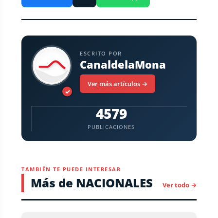
ESCRITO POR
CanaldelaMona
Ver más artículos →
✓
4579
PUBLICACIONES
TAMBIÉN TE PUEDE INTERESAR
Más de NACIONALES
Ver todo →