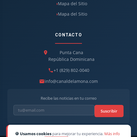
Mapa del Sitio
Mapa del Sitio
CONTACTO
Punta Cana
República Dominicana
+1 (829) 802-0040
info@canaldelamona.com
Recibe las noticias en tu correo
Suscribir
🍪 Usamos cookies
para mejorar tu experiencia.
Más info