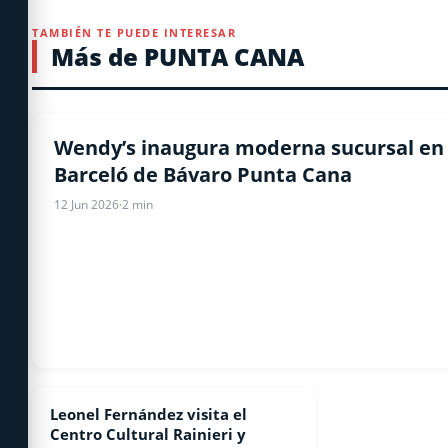
TAMBIÉN TE PUEDE INTERESAR
Más de PUNTA CANA
NOTICIAS
Wendy’s inaugura moderna sucursal en 
Barceló de Bávaro Punta Cana
12 Jun 2026
·
2 min
Leonel Fernández visita el
NOTICIAS
Centro Cultural Rainieri y