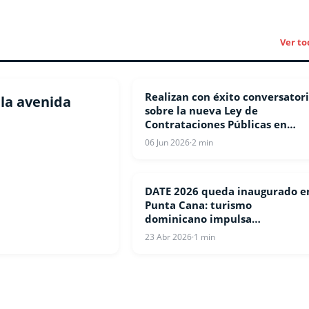
Ver to
Realizan con éxito conversator
NOTICIAS
la avenida
sobre la nueva Ley de
Contrataciones Públicas en
Punta Cana
06 Jun 2026
·
2 min
DATE 2026 queda inaugurado e
PUNTA CANA
Punta Cana: turismo
dominicano impulsa
crecimiento, empleo y negocio
23 Abr 2026
·
1 min