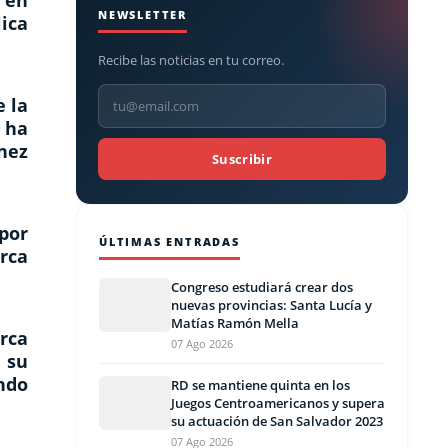
 en
NEWSLETTER
ica
Recibe las noticias en tu correo.
e la
 ha
ínez
Suscribir
 por
ÚLTIMAS ENTRADAS
rca
Congreso estudiará crear dos
nuevas provincias: Santa Lucía y
Matías Ramón Mella
rca
07 Ago 2026
 su
ando
RD se mantiene quinta en los
Juegos Centroamericanos y supera
su actuación de San Salvador 2023
07 Ago 2026