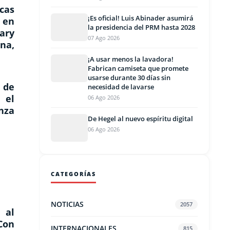
cas
¡Es oficial! Luis Abinader asumirá
 en
la presidencia del PRM hasta 2028
ary
07 Ago 2026
na,
¡A usar menos la lavadora!
Fabrican camiseta que promete
usarse durante 30 días sin
a de
necesidad de lavarse
 el
06 Ago 2026
nza
De Hegel al nuevo espíritu digital
06 Ago 2026
CATEGORÍAS
NOTICIAS
2057
 al
 Con
INTERNACIONALES
815