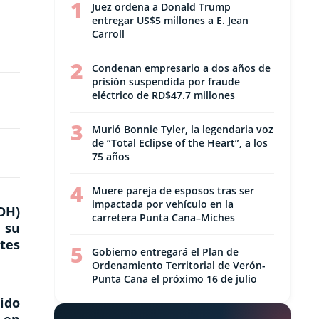
1
Juez ordena a Donald Trump
entregar US$5 millones a E. Jean
Carroll
2
Condenan empresario a dos años de
prisión suspendida por fraude
eléctrico de RD$47.7 millones
3
Murió Bonnie Tyler, la legendaria voz
de “Total Eclipse of the Heart”, a los
75 años
4
Muere pareja de esposos tras ser
impactada por vehículo en la
DH)
carretera Punta Cana–Miches
 su
tes
5
Gobierno entregará el Plan de
Ordenamiento Territorial de Verón-
Punta Cana el próximo 16 de julio
ido